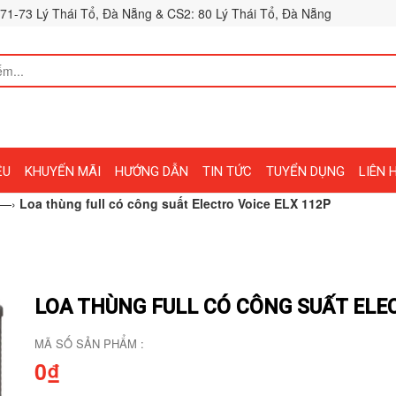
71-73 Lý Thái Tổ, Đà Nẵng & CS2: 80 Lý Thái Tổ, Đà Nẵng
ỆU
KHUYẾN MÃI
HƯỚNG DẪN
TIN TỨC
TUYỂN DỤNG
LIÊN 
—›
Loa thùng full có công suất Electro Voice ELX 112P
LOA THÙNG FULL CÓ CÔNG SUẤT ELEC
MÃ SỐ SẢN PHẨM :
0₫