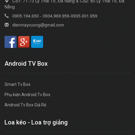
CS1: 71-73 Lý Thái Tổ, Đà Nẵng & CS2: 80 Lý Thái Tổ, Đà
Nẵng
0905.194.650 - 0934.969.959-0935.001.959
dienmaycuong@gmail.com
Android TV Box
Smart Tv Box
Phụ kiện Android Tv Box
Android Tv Box Giá Rẻ
Loa kéo - Loa trợ giảng