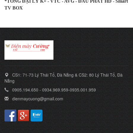
*TỔNG ĐẠI LÝ K+ - VTC - AVG - ĐẦU PHÁT HD - Smart
TV BOX
CS1: 71-73 Lý Thái Tổ, Đà Nẵng & CS2: 80 Lý Thái Tổ, Đà
Nẵng
0905.194.650 - 0934.969.959-0935.001.959
dienmaycuong@gmail.com