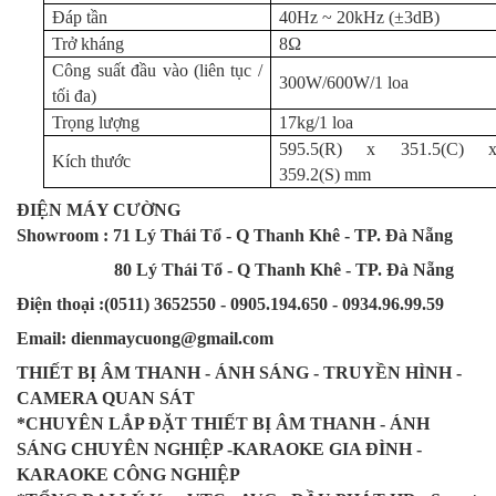
Đáp tần
40Hz ~ 20kHz (±3dB)
Trở kháng
8Ω
Công suất đầu vào (liên tục /
300W/600W/1 loa
tối đa)
Trọng lượng
17kg/1 loa
595.5(R) x 351.5(C) 
Kích thước
359.2(S) mm
ĐIỆN MÁY CƯỜNG
Showroom : 71 Lý Thái Tổ - Q Thanh Khê - TP. Đà Nẵng
80 Lý Thái Tổ - Q Thanh Khê - TP. Đà Nẵng
Điện thoại :(0511) 3652550 - 0905.194.650 - 0934.96.99.59
Email: dienmaycuong@gmail.com
THIẾT BỊ ÂM THANH - ÁNH SÁNG - TRUYỀN HÌNH -
CAMERA QUAN SÁT
*CHUYÊN LẮP ĐẶT THIẾT BỊ ÂM THANH - ÁNH
SÁNG CHUYÊN NGHIỆP -KARAOKE GIA ĐÌNH -
KARAOKE CÔNG NGHIỆP