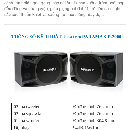
cách trình diễn gọn gàng, các dải âm từ cao xuống trầm phối hợp
đều đặng và hòa quyện, giúp giọng hát đạt “đỉnh”: lên cao nghe
sắc sảo, thuần khiết và xuống trầm sâu lắng, dày dặn.
THÔNG SỐ KỸ THUẬT Loa treo PARAMAX P-2000
02 loa tweeter
Đường kính 76.2 mm
02 loa squawker
Đường kính 76.2 mm
01 loa woofer
Đường kính 304.8 mm
Độ nhạy
94dB/1W/1m