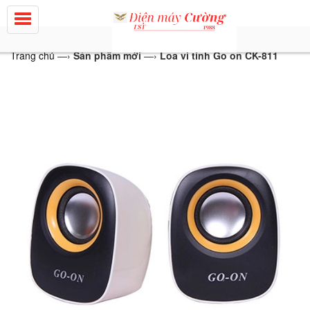
Trang chủ
—›
Sản phẩm mới
—›
Loa vi tính Go on CK-811