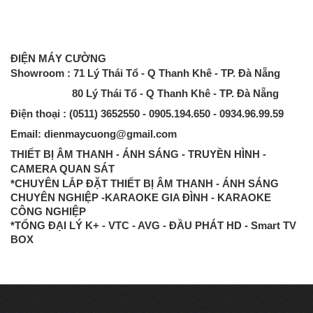
ĐIỆN MÁY CƯỜNG
Showroom : 71 Lý Thái Tổ - Q Thanh Khê - TP. Đà Nẵng
80 Lý Thái Tổ - Q Thanh Khê - TP. Đà Nẵng
Điện thoại : (0511) 3652550 - 0905.194.650 - 0934.96.99.59
Email: dienmaycuong@gmail.com
THIẾT BỊ ÂM THANH - ÁNH SÁNG - TRUYỀN HÌNH -
CAMERA QUAN SÁT
*CHUYÊN LẮP ĐẶT THIẾT BỊ ÂM THANH - ÁNH SÁNG
CHUYÊN NGHIỆP -KARAOKE GIA ĐÌNH - KARAOKE
CÔNG NGHIỆP
*TỔNG ĐẠI LÝ K+ - VTC - AVG - ĐẦU PHÁT HD - Smart TV
BOX