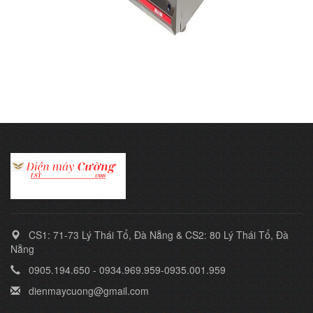
CS1: 71-73 Lý Thái Tổ, Đà Nẵng & CS2: 80 Lý Thái Tổ, Đà
Nẵng
0905.194.650 - 0934.969.959-0935.001.959
dienmaycuong@gmail.com