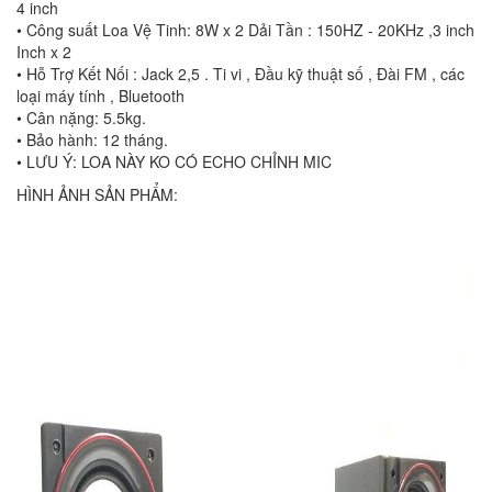
4 inch
• Công suất Loa Vệ Tinh: 8W x 2 Dải Tần : 150HZ - 20KHz ,3 inch
Inch x 2
• Hỗ Trợ Kết Nối : Jack 2,5 . Ti vi , Đầu kỹ thuật số , Đài FM , các
loại máy tính , Bluetooth
• Cân nặng: 5.5kg.
• Bảo hành: 12 tháng.
• LƯU Ý: LOA NÀY KO CÓ ECHO CHỈNH MIC
HÌNH ẢNH SẢN PHẨM: