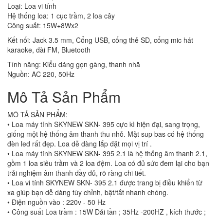
Loại: Loa vi tính
Hệ thống loa: 1 cục trầm, 2 loa cây
Công suất: 15W+8Wx2
Kết nối: Jack 3.5 mm, Cổng USB, cổng thẻ SD, cổng mic hát
karaoke, đài FM, Bluetooth
Tính năng: Kiểu dáng gọn gàng, thanh nhã
Nguồn: AC 220, 50Hz
Mô Tả Sản Phẩm
MÔ TẢ SẢN PHẨM:
• Loa máy tính SKYNEW SKN- 395 cực kì hiện đại, sang trọng,
giống một hệ thống âm thanh thu nhỏ. Mặt sup bas có hệ thống
đèn led rất đẹp. Loa dễ dàng lắp đặt mọi vị trí .
• Loa máy tính SKYNEW SKN- 395 2.1 là hệ thống âm thanh 2.1,
gồm 1 loa siêu trầm và 2 loa đệm. Loa có đủ sức đem lại cho bạn
trải nghiệm âm thanh đầy đủ, rõ ràng chi tiết.
• Loa vi tính SKYNEW SKN- 395 2.1 được trang bị điều khiển từ
xa giúp bạn dễ dàng tùy chỉnh, bật/tắt nhanh chóng.
• Điện nguồn vào : 220v - 50 Hz
• Công suất Loa trầm : 15W Dải tần ; 35Hz -200HZ , kích thước ;