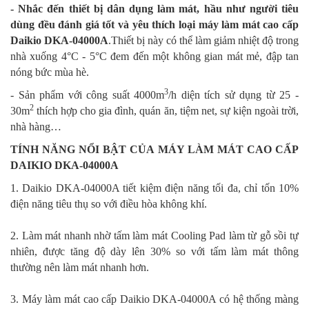
- Nhắc đến thiết bị dân dụng làm mát, hầu như người tiêu
dùng đều đánh giá tốt và yêu thích loại máy làm mát cao cấp
Daikio DKA-04000A
.Thiết bị này có thể làm giảm nhiệt độ trong
nhà xuống 4°C - 5°C đem đến một không gian mát mẻ, đập tan
nóng bức mùa hè.
3
- Sản phẩm với công suất 4000m
/h diện tích sử dụng từ 25 -
2
30m
thích hợp cho gia đình, quán ăn, tiệm net, sự kiện ngoài trời,
nhà hàng…
TÍNH NĂNG NỔI BẬT CỦA MÁY LÀM MÁT CAO CẤP
DAIKIO DKA-04000A
1. Daikio DKA-04000A tiết kiệm điện năng tối đa, chỉ tốn 10%
điện năng tiêu thụ so với điều hòa không khí.
2. Làm mát nhanh nhờ tấm làm mát Cooling Pad làm từ gỗ sồi tự
nhiên, được tăng độ dày lên 30% so với tấm làm mát thông
thường nên làm mát nhanh hơn.
3. Máy làm mát cao cấp Daikio DKA-04000A có hệ thống màng