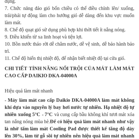
dụng.
7. Chức năng đảo gió bốn chiều có thể điều chỉnh lên/ xuống,
trái/phải tự động làm cho hướng gió dễ dàng đến khu vực muốn
làm mát.
8. Chế độ quạt gió sử dụng phù hợp khi thời tiết ít nắng nóng.
9. Điều khiển từ xa linh hoạt và tiện lợi.
10. Bồn nước tháo rời dễ châm nước, dễ vệ sinh, dễ bảo hành bảo
trì.
11. Chế độ hiển thị nhiệt độ, để nhận biết nhiệt độ tại cửa gió.
CHI TIẾT TÍNH NĂNG NỔI TRỘI CỦA MÁT LÀM MÁT
CAO CẤP DAIKIO DKA-04000A
Hiệu quả làm mát nhanh
- Máy làm mát cao cấp Daikio DKA-04000A làm mát không
khí dựa vào nguyên lý bay hơi nước tự nhiên. Hạ nhiệt độ tự
nhiên xuống 5°C - 7°C
và cung cấp bầu không khí tươi mát xóa
tan nắng nóng mùa hè.
Để có hiệu quả làm mát nhanh như vậy
là nhờ tấm làm mát Cooling Pad được thiết kế tăng độ dày
lên 30%, làm từ gỗ sồi tự nhiên nên hiệu quả làm mát nhanh