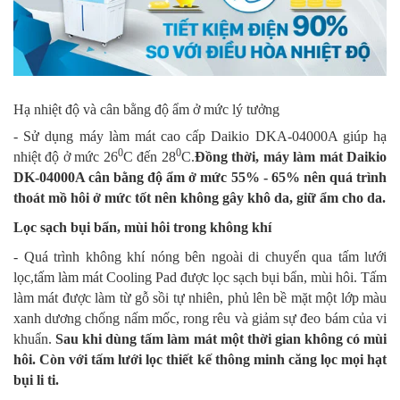
Hạ nhiệt độ và cân bằng độ ẩm ở mức lý tưởng
- Sử dụng máy làm mát cao cấp Daikio DKA-04000A giúp hạ
0
0
nhiệt độ ở mức 26
C đến 28
C.
Đồng thời, máy làm mát Daikio
DK-04000A cân bằng độ ẩm ở mức 55% - 65% nên quá trình
thoát mồ hôi ở mức tốt nên không gây khô da, giữ ẩm cho da.
Lọc sạch bụi bẩn, mùi hôi trong không khí
- Quá trình không khí nóng bên ngoài di chuyển qua tấm lưới
lọc,tấm làm mát Cooling Pad được lọc sạch bụi bẩn, mùi hôi. Tấm
làm mát được làm từ gỗ sồi tự nhiên, phủ lên bề mặt một lớp màu
xanh dương chống nấm mốc, rong rêu và giảm sự đeo bám của vi
khuẩn.
Sau khi dùng tấm làm mát một thời gian không có mùi
hôi. Còn với tấm lưới lọc thiết kế thông minh căng lọc mọi hạt
bụi li ti.