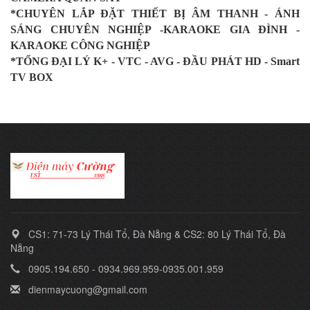
*CHUYÊN LẮP ĐẶT THIẾT BỊ ÂM THANH - ÁNH
SÁNG CHUYÊN NGHIỆP -KARAOKE GIA ĐÌNH -
KARAOKE CÔNG NGHIỆP
*TỔNG ĐẠI LÝ K+ - VTC - AVG - ĐẦU PHÁT HD - Smart
TV BOX
CS1: 71-73 Lý Thái Tổ, Đà Nẵng & CS2: 80 Lý Thái Tổ, Đà
Nẵng
0905.194.650 - 0934.969.959-0935.001.959
dienmaycuong@gmail.com