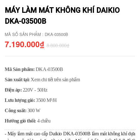
MÁY LÀM MÁT KHÔNG KHÍ DAIKIO
DKA-03500B
MÃ SỐ SẢN PHẨM : DKA-03500B
7.190.000₫
8.800.000₫
Mã Sản phẩm:
DKA-03500B
Sản xuất tại:
Xem chi tiết trên sản phẩm
Điện áp:
220V - 50Hz
Lưu lượng gió:
3500 M³/H
Công suất:
300 W
Hướng gió thổi:
4 chiều
- Máy làm mát cao cấp Daikio DKA-03500B làm mát không khí dựa