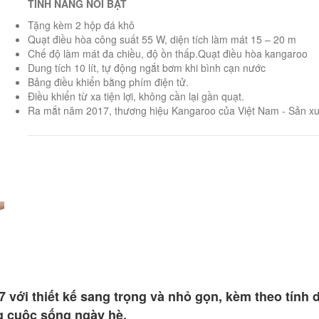
TÍNH NĂNG NỔI BẬT
Tặng kèm 2 hộp đá khô
Quạt điều hòa công suất 55 W, diện tích làm mát 15 – 20 m
Chế độ làm mát đa chiều, độ ồn thấp.Quạt điều hòa kangaroo
Dung tích 10 lít, tự động ngắt bơm khi bình cạn nước
Bảng điều khiển bằng phím điện tử.
Điều khiển từ xa tiện lợi, không cần lại gần quạt.
Ra mắt năm 2017, thương hiệu Kangaroo của Việt Nam - Sản xuấ
ới thiết kế sang trọng và nhỏ gọn, kèm theo tính 
g cuộc sống ngày hè.