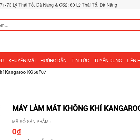
71-73 Lý Thái Tổ, Đà Nẵng & CS2: 80 Lý Thái Tổ, Đà Nẵng
ỆU
KHUYẾN MÃI
HƯỚNG DẪN
TIN TỨC
TUYỂN DỤNG
LIÊN 
khí Kangaroo KG50F07
MÁY LÀM MÁT KHÔNG KHÍ KANGAROO
MÃ SỐ SẢN PHẨM :
0₫