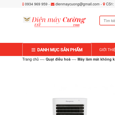
0934 969 959 -
dienmaycuong@gmail.com -
CS1: 
DANH MỤC SẢN PHẨM
GIỚI THI
Trang chủ
—›
Quạt điều hoà
—›
Máy làm mát không 