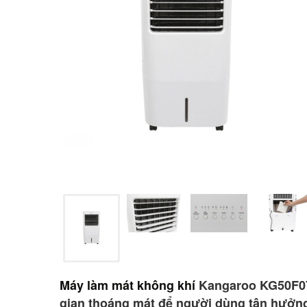
Máy làm mát không khí
Kangaroo KG50F07 v
gian thoáng mát để người dùng tận hưởn