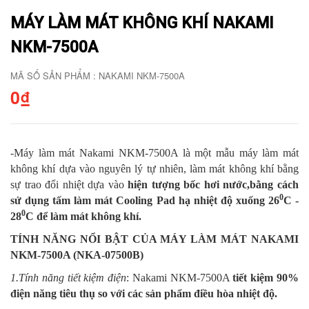
MÁY LÀM MÁT KHÔNG KHÍ NAKAMI
NKM-7500A
MÃ SỐ SẢN PHẨM : NAKAMI NKM-7500A
0₫
-Máy làm mát Nakami NKM-7500A là một mẫu máy làm mát
không khí dựa vào nguyên lý tự nhiên, làm mát không khí bằng
sự trao đổi nhiệt dựa vào
hiện tượng bốc hơi nước,bằng cách
0
sử dụng tấm làm mát Cooling Pad hạ nhiệt độ xuống 26
C -
0
28
C để làm mát không khí.
TÍNH NĂNG NỔI BẬT CỦA MÁY LÀM MÁT NAKAMI
NKM-7500A (NKA-07500B)
1.Tính năng tiết kiệm điện
: Nakami NKM-7500A
tiết kiệm 90%
điện năng tiêu thụ so với các sản phẩm điều hòa nhiệt độ.