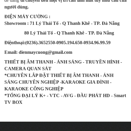
dễ dàng
di chuyển đến mọi vị trí cần làm mát tùy nhu cầu của
người dùng.
ĐIỆN MÁY CƯỜNG :
Showroom : 71 Lý Thái Tổ - Q Thanh Khê - TP. Đà Nẵng
80 Lý Thái Tổ - Q Thanh Khê - TP. Đà Nẵng
Điệnthoại:(0236).3652550-0905.194.650-0934.96.99.59
Email: dienmaycuong@gmail.com
THIẾT BỊ ÂM THANH - ÁNH SÁNG - TRUYỀN HÌNH -
CAMERA QUAN SÁT
*CHUYÊN LẮP ĐẶT THIẾT BỊ ÂM THANH - ÁNH
SÁNG CHUYÊN NGHIỆP -KARAOKE GIA ĐÌNH -
KARAOKE CÔNG NGHIỆP
*TỔNG ĐẠI LÝ K+ - VTC - AVG - ĐẦU PHÁT HD - Smart
TV BOX