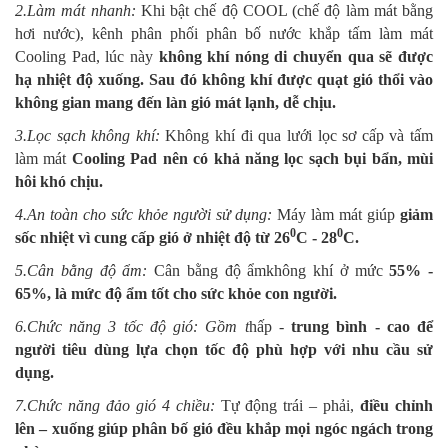
2.Làm mát nhanh:
Khi bật chế độ COOL (chế độ làm mát bằng
hơi nước), kênh phân phối phân bố nước khắp tấm làm mát
Cooling Pad, lúc này
không khí nóng di chuyển qua sẽ được
hạ nhiệt độ xuống. Sau đó không khí được quạt gió thổi vào
không gian mang đến làn gió mát lạnh, dễ chịu.
3.Lọc sạch không khí:
Không khí đi qua lưới lọc sơ cấp và tấm
làm mát
Cooling Pad nên có khả năng lọc sạch bụi bẩn, mùi
hôi khó chịu.
4.An toàn cho sức khỏe người sử dụng:
Máy làm mát giúp
giảm
0
0
sốc nhiệt vì cung cấp gió ở nhiệt độ từ 26
C - 28
C.
5.Cân bằng độ ẩm:
Cân bằng độ ẩmkhông khí ở mức
55% -
65%, là mức độ ẩm tốt cho sức khỏe con người.
6.Chức năng 3 tốc độ gió: Gồm t
hấp -
trung bình - cao để
người tiêu dùng lựa chọn tốc độ phù hợp với nhu cầu sử
dụng.
7.Chức năng đảo gió 4 chiều:
Tự động trái – phải,
điều chỉnh
lên – xuống giúp phân bố gió đều khắp mọi ngóc ngách trong