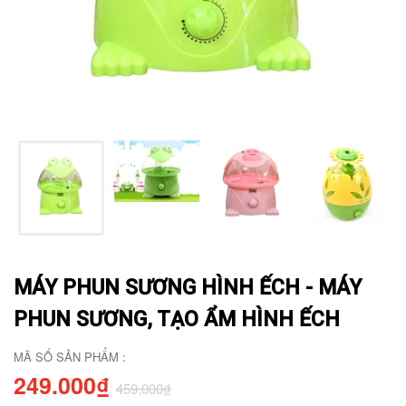
MÁY PHUN SƯƠNG HÌNH ẾCH - MÁY
PHUN SƯƠNG, TẠO ẨM HÌNH ẾCH
MÃ SỐ SẢN PHẨM :
249.000₫
459.000₫