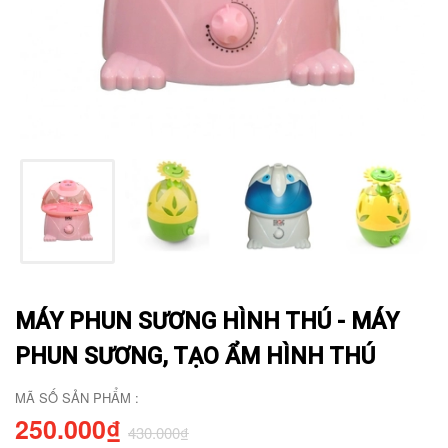
MÁY PHUN SƯƠNG HÌNH THÚ - MÁY
PHUN SƯƠNG, TẠO ẨM HÌNH THÚ
MÃ SỐ SẢN PHẨM :
250.000₫
430.000₫