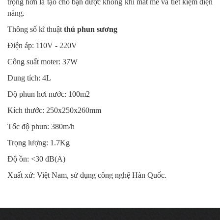
trọng hơn là tạo cho bạn được không khí mát mẻ và tiết kiệm điện
năng.
Thông số kĩ thuật
thú phun sương
Điện áp: 110V - 220V
Công suất moter: 37W
Dung tích: 4L
Độ phun hơi nước: 100m2
Kích thước: 250x250x260mm
Tốc độ phun: 380m/h
Trọng lượng: 1.7Kg
Độ ồn: <30 dB(A)
Xuất xứ: Việt Nam, sử dụng công nghệ Hàn Quốc.