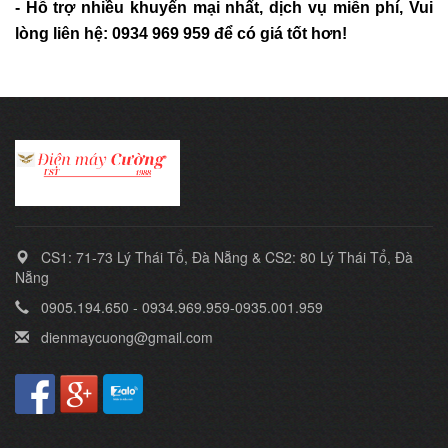
- Hỗ trợ nhiều khuyến mại nhất, dịch vụ miễn phí, Vui
lòng liên hệ: 0934 969 959 để có giá tốt hơn!
CS1: 71-73 Lý Thái Tổ, Đà Nẵng & CS2: 80 Lý Thái Tổ, Đà
Nẵng
0905.194.650 - 0934.969.959-0935.001.959
dienmaycuong@gmail.com