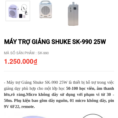
MÁY TRỢ GIẢNG SHUKE SK-990 25W
MÃ SỐ SẢN PHẨM : SK-990
1.250.000₫
- Máy trợ Giảng Shuke SK-990 25W
là
thiết bị hỗ trợ trong việc
giảng dạy
phù hợp
cho một lớp học
50-100 học viên, âm thanh
lớn,rõ ràng
.M
icro không dây
sử dụng với phạm vi từ
30 -
50m
.
Phụ kiện
bao gồm
dây nguồn, 01 micro không dây, pin
9V 6F22, remote
.