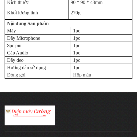
Kích thước
90 * 90 * 43mm
Khối lượng tịnh
270g
Nội dung Sản phẩm
Máy
1pc
Dây Microphone
1pc
Sạc pin
1pc
Cáp Audio
1pc
Dây đeo
1pc
Hướng dẫn sử dụng
1pc
Đóng gói
Hộp màu