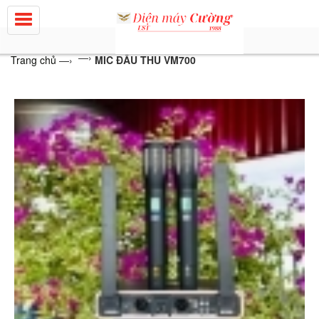
—›
Trang chủ
—›
MIC ĐẦU THU VM700