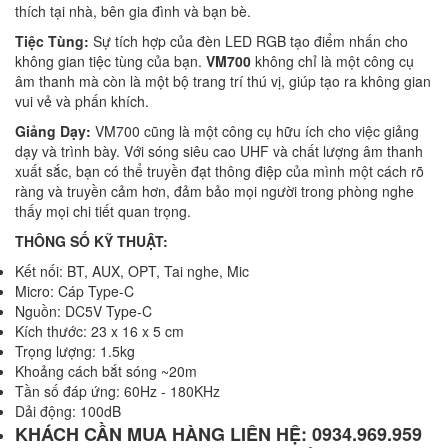
thích tại nhà, bên gia đình và bạn bè.
Tiệc Tùng:
Sự tích hợp của đèn LED RGB tạo điểm nhấn cho
không gian tiệc tùng của bạn.
VM700
không chỉ là một công cụ
âm thanh mà còn là một bộ trang trí thú vị, giúp tạo ra không gian
vui vẻ và phấn khích.
Giảng Dạy:
VM700
cũng là một công cụ hữu ích cho việc giảng
dạy và trình bày. Với sóng siêu cao UHF và chất lượng âm thanh
xuất sắc, bạn có thể truyền đạt thông điệp của mình một cách rõ
ràng và truyền cảm hơn, đảm bảo mọi người trong phòng nghe
thấy mọi chi tiết quan trọng.
THÔNG SỐ KỸ THUẬT:
Kết nối: BT, AUX, OPT, Tai nghe, Mic
Micro: Cáp Type-C
Nguồn: DC5V Type-C
Kích thước: 23 x 16 x 5 cm
Trọng lượng: 1.5kg
Khoảng cách bắt sóng ~20m
Tần số đáp ứng: 60Hz - 180KHz
Dải động: 100dB
KHÁCH CẦN MUA HÀNG LIÊN HỆ: 0934.969.959