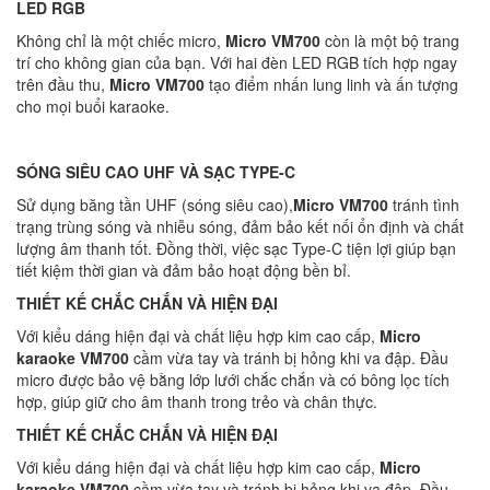
LED RGB
Không chỉ là một chiếc micro,
Micro VM700
còn là một bộ trang
trí cho không gian của bạn. Với hai đèn LED RGB tích hợp ngay
trên đầu thu,
Micro VM700
tạo điểm nhấn lung linh và ấn tượng
cho mọi buổi karaoke.
SÓNG SIÊU CAO UHF VÀ SẠC TYPE-C
Sử dụng băng tần UHF (sóng siêu cao),
Micro VM700
tránh tình
trạng trùng sóng và nhiễu sóng, đảm bảo kết nối ổn định và chất
lượng âm thanh tốt. Đồng thời, việc sạc Type-C tiện lợi giúp bạn
tiết kiệm thời gian và đảm bảo hoạt động bền bỉ.
THIẾT KẾ CHẮC CHẮN VÀ HIỆN ĐẠI
Với kiểu dáng hiện đại và chất liệu hợp kim cao cấp,
Micro
karaoke VM700
cầm vừa tay và tránh bị hỏng khi va đập. Đầu
micro được bảo vệ bằng lớp lưới chắc chắn và có bông lọc tích
hợp, giúp giữ cho âm thanh trong trẻo và chân thực.
THIẾT KẾ CHẮC CHẮN VÀ HIỆN ĐẠI
Với kiểu dáng hiện đại và chất liệu hợp kim cao cấp,
Micro
karaoke VM700
cầm vừa tay và tránh bị hỏng khi va đập. Đầu