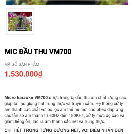
MIC ĐẦU THU VM700
MÃ SỐ SẢN PHẨM :
1.530.000₫
Micro karaoke VM700
được trang bị đầu thu âm chất lượng cao,
giúp tái tạo giọng hát trung thực và truyền cảm. Hệ thống xử lý
âm thanh cực chất với bộ lọc âm thế hệ mới cho phép đáp ứng
các tần số âm thanh từ 60Hz đến 180KHz, xử lý mức độ cao và
giảm tiếng ồn, tạo ra âm thanh sắc nét và trung thực.
CHI TIẾT TRONG TỪNG ĐƯỜNG NÉT, VỚI ĐIỂM NHẤN ĐÈN