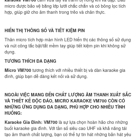
micro được bảo vệ bằng lớp lưới chắc chắn và có bông lọc tích
hợp, giúp giữ cho âm thanh trong trẻo và chân thực.
HIỂN THỊ THÔNG SỐ VÀ TIẾT KIỆM PIN
Thân micro tích hợp màn hình LED hiển thị các thông số sử dụng
và nút công tắc bật/tắt mềm tay giúp tiết kiệm pin khi không sử
dụng.
TƯƠNG THÍCH ĐA DẠNG
Micro VM700
tương thích với nhiều thiết bị và dàn karaoke gia
đình, giúp bạn dễ dàng kết nối và sử dụng.
NGOÀI VIỆC MANG ĐẾN CHẤT LƯỢNG ÂM THANH XUẤT SẮC
VÀ THIẾT KẾ ĐỘC ĐÁO, MICRO KARAOKE VM700 CÒN CÓ
NHỮNG ỨNG DỤNG ĐA DẠNG, PHÙ HỢP CHO NHIỀU TÌNH
HUỐNG:
Karaoke Gia Đình:
VM700
là sự lựa chọn hoàn hảo cho những
buổi karaoke gia đình. Với tần số siêu cao UHF và khả năng tái
tạo âm thanh chất lượng, bạn có thể tự tin hát những bản hát yêu