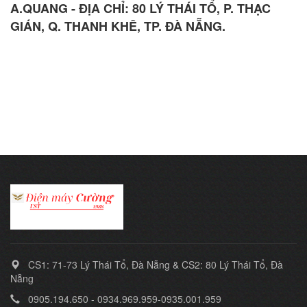
A.QUANG - ĐỊA CHỈ: 80 LÝ THÁI TỔ, P. THẠC
GIÁN, Q. THANH KHÊ, TP. ĐÀ NẴNG.
CS1: 71-73 Lý Thái Tổ, Đà Nẵng & CS2: 80 Lý Thái Tổ, Đà
Nẵng
0905.194.650 - 0934.969.959-0935.001.959