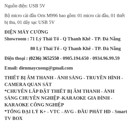
Nguồn điện: USB 5V
Bộ micro cài đầu Oris M996 bao gồm: 01 micro cài đầu, 01 thiết
bị thu, 01 dây sạc USB 5V
ĐIỆN MÁY CƯỜNG
Showroom : 71 Lý Thái Tổ - Q Thanh Khê - TP. Đà Nẵng
80 Lý Thái Tổ - Q Thanh Khê - TP. Đà Nẵng
Điện thoại :
(0236) 3652550
- 0905.194.650 - 0934.96.99.59
Email: dienmaycuong@gmail.com
THIẾT BỊ ÂM THANH - ÁNH SÁNG - TRUYỀN HÌNH -
CAMERA QUAN SÁT
*CHUYÊN LẮP ĐẶT THIẾT BỊ ÂM THANH - ÁNH
SÁNG CHUYÊN NGHIỆP -KARAOKE GIA ĐÌNH -
KARAOKE CÔNG NGHIỆP
*TỔNG ĐẠI LÝ K+ - VTC - AVG - ĐẦU PHÁT HD - Smart
TV BOX