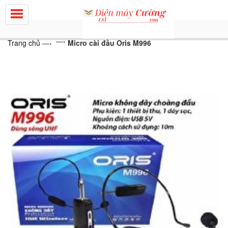
—›
Trang chủ
—›
Micro cài đầu Oris M996