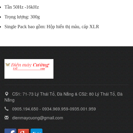
Tần 50Hz -16kHz
Trọng lượng: 300g
Single Pack bao gồm: Hộp hiển thị màu, cáp XLR
CS1: 71-73 Lý Thái Tổ, Đà Nẵng & CS2: 80 Lý Thái Tổ, Đà
Nẵng
0905.194.650 - 0934.969.959-0935.001.959
dienmaycuong@gmail.com