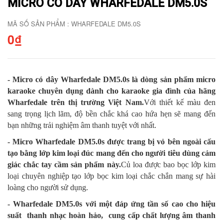
MICRO CÓ DÂY WHARFEDALE DM5.0S
MÃ SỐ SẢN PHẨM : WHARFEDALE DM5.0S
0₫
- Micro có dây Wharfedale DM5.0s là dòng sản phẩm micro
karaoke chuyên dụng dành cho karaoke gia đình của hãng
Wharfedale trên thị trường Việt Nam.
Với thiết kế màu đen
sang trọng lịch lãm, độ bền chắc khá cao hứa hẹn sẽ mang đến
bạn những trải nghiệm âm thanh tuyệt với nhất.
- Micro Wharfedale DM5.0s được trang bị vỏ bên ngoài cấu
tạo bằng lớp kim loại đúc mang đến cho người tiêu dùng cảm
giác chắc tay cầm sản phẩm này.
Củ loa được bao bọc lớp kim
loại chuyên nghiệp tạo lớp bọc kim loại chắc chắn mang sự hài
loàng cho người sử dụng.
- Wharfedale DM5.0s với một đáp ứng tần số cao cho hiệu
suất thanh nhạc hoàn hảo, cung cấp chất lượng âm thanh