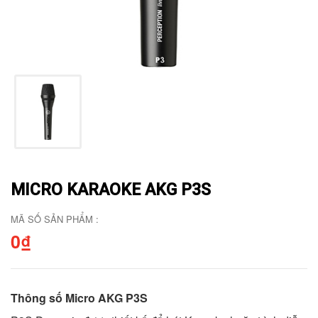
MICRO KARAOKE AKG P3S
MÃ SỐ SẢN PHẨM :
0₫
Thông số Micro AKG P3S