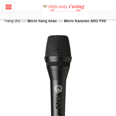
Trang chủ
—›
Micro hãng khác
—›
Micro Karaoke AKG P3S