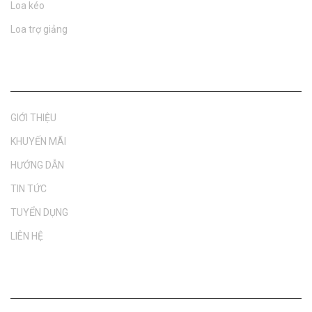
Loa kéo
Loa trợ giảng
Danh muc
GIỚI THIỆU
KHUYẾN MÃI
HƯỚNG DẪN
TIN TỨC
TUYỂN DỤNG
LIÊN HỆ
Âm thanh Karaoke