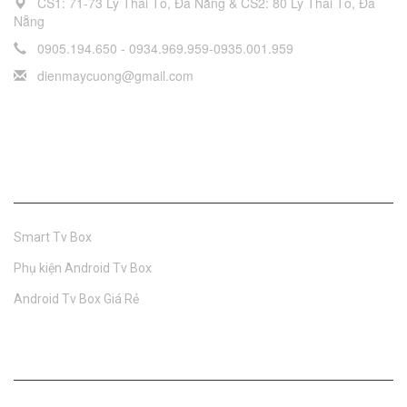
CS1: 71-73 Lý Thái Tổ, Đà Nẵng & CS2: 80 Lý Thái Tổ, Đà
Nẵng
0905.194.650 - 0934.969.959-0935.001.959
dienmaycuong@gmail.com
Android TV Box
Smart Tv Box
Phụ kiện Android Tv Box
Android Tv Box Giá Rẻ
Loa kéo - Loa trợ giảng