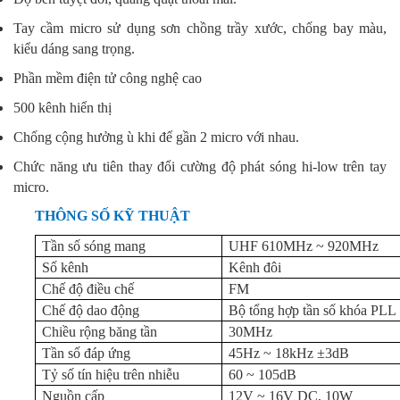
Tay cầm micro sử dụng sơn chồng trầy xước, chống bay màu,
kiểu dáng sang trọng.
Phần mềm điện tử công nghệ cao
500 kênh hiển thị
Chống cộng hưởng ù khi để gần 2 micro với nhau.
Chức năng ưu tiên thay đổi cường độ phát sóng hi-low trên tay
micro.
THÔNG SỐ KỸ THUẬT
Tần số sóng mang
UHF 610MHz ~ 920MHz
Số kênh
Kênh đôi
Chế độ điều chế
FM
Chế độ dao động
Bộ tổng hợp tần số khóa PLL
Chiều rộng băng tần
30MHz
Tần số đáp ứng
45Hz ~ 18kHz ±3dB
Tỷ số tín hiệu trên nhiễu
60 ~ 105dB
Nguồn cấp
12V ~ 16V DC, 10W