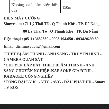
Khoảng cách làm việc hiệu
150m
quả
ĐIỆN MÁY CƯỜNG
Showroom : 71 Lý Thái Tổ - Q Thanh Khê - TP. Đà Nẵng
80 Lý Thái Tổ - Q Thanh Khê - TP. Đà Nẵng
Điện thoại : (0511) 3652550 - 0905.194.650 - 0934.96.99.59
Email: dienmaycuong@gmail.com
THIẾT BỊ ÂM THANH - ÁNH SÁNG - TRUYỀN HÌNH -
CAMERA QUAN SÁT
*CHUYÊN LẮP ĐẶT THIẾT BỊ ÂM THANH - ÁNH
SÁNG CHUYÊN NGHIỆP -KARAOKE GIA ĐÌNH -
KARAOKE CÔNG NGHIỆP
*TỔNG ĐẠI LÝ K+ - VTC - AVG - ĐẦU PHÁT HD - Smart
TV BOX