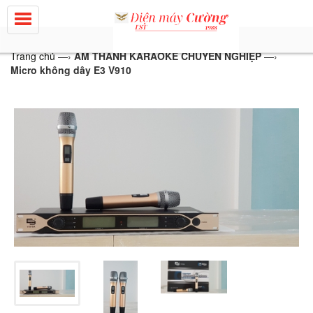
Trang chủ
—›
ÂM THANH KARAOKE CHUYÊN NGHIỆP
—›
Micro không dây E3 V910