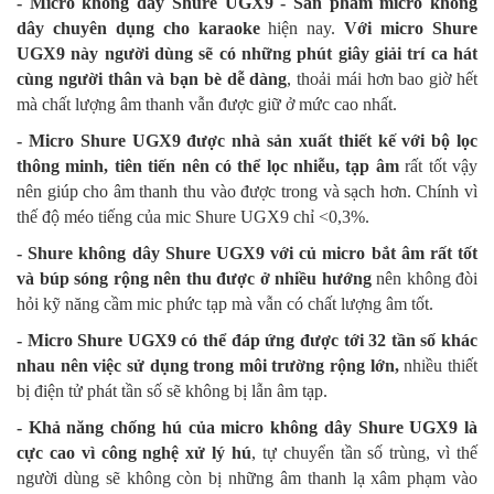
- Micro không dây Shure UGX9 - Sản phẩm micro không
dây chuyên dụng cho karaoke
hiện nay.
Với micro Shure
UGX9 này người dùng sẽ có những phút giây giải trí ca hát
cùng người thân và bạn bè dễ dàng
, thoải mái hơn bao giờ hết
mà chất lượng âm thanh vẫn được giữ ở mức cao nhất.
- Micro Shure UGX9 được nhà sản xuất thiết kế với bộ lọc
thông minh, tiên tiến nên có thể lọc nhiễu, tạp âm
rất tốt vậy
nên giúp cho âm thanh thu vào được trong và sạch hơn. Chính vì
thế độ méo tiếng của mic Shure UGX9 chỉ <0,3%.
- Shure không dây Shure UGX9 với củ micro bắt âm rất tốt
và búp sóng rộng nên thu được ở nhiều hướng
nên không đòi
hỏi kỹ năng cầm mic phức tạp mà vẫn có chất lượng âm tốt.
- Micro Shure UGX9 có thể đáp ứng được tới 32 tần số khác
nhau nên việc sử dụng trong môi trường rộng lớn,
nhiều thiết
bị điện tử phát tần số sẽ không bị lẫn âm tạp.
- Khả năng chống hú của micro không dây Shure UGX9 là
cực cao vì công nghệ xử lý hú
, tự chuyển tần số trùng, vì thế
người dùng sẽ không còn bị những âm thanh lạ xâm phạm vào