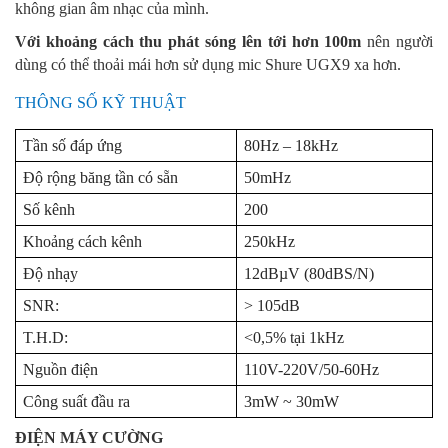
không gian âm nhạc của mình.
Với khoảng cách thu phát sóng lên tới hơn 100m
nên người
dùng có thể thoải mái hơn sử dụng mic Shure UGX9 xa hơn.
THÔNG SỐ KỸ THUẬT
Tần số đáp ứng
80Hz – 18kHz
Độ rộng băng tần có sẵn
50mHz
Số kênh
200
Khoảng cách kênh
250kHz
Độ nhạy
12dBµV (80dBS/N)
SNR:
> 105dB
T.H.D:
<0,5% tại 1kHz
Nguồn điện
110V-220V/50-60Hz
Công suất đầu ra
3mW ~ 30mW
ĐIỆN MÁY CƯỜNG