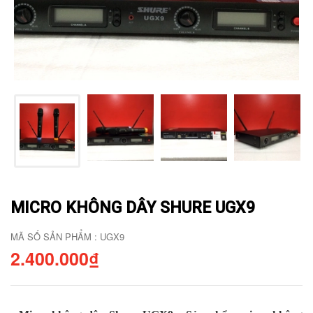
MICRO KHÔNG DÂY SHURE UGX9
MÃ SỐ SẢN PHẨM : UGX9
2.400.000₫