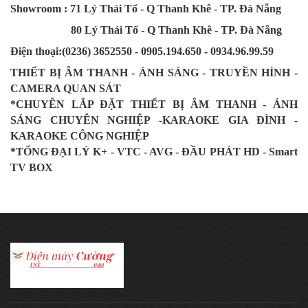
Showroom : 71 Lý Thái Tổ - Q Thanh Khê - TP. Đà Nẵng
80 Lý Thái Tổ - Q Thanh Khê - TP. Đà Nẵng
Điện thoại:(0236) 3652550 - 0905.194.650 - 0934.96.99.59
THIẾT BỊ ÂM THANH - ÁNH SÁNG - TRUYỀN HÌNH -
CAMERA QUAN SÁT
*CHUYÊN LẮP ĐẶT THIẾT BỊ ÂM THANH - ÁNH
SÁNG CHUYÊN NGHIỆP -KARAOKE GIA ĐÌNH -
KARAOKE CÔNG NGHIỆP
*TỔNG ĐẠI LÝ K+ - VTC - AVG - ĐẦU PHÁT HD - Smart
TV BOX