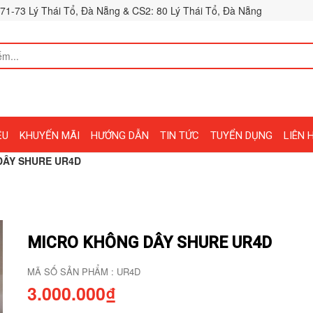
71-73 Lý Thái Tổ, Đà Nẵng & CS2: 80 Lý Thái Tổ, Đà Nẵng
ỆU
KHUYẾN MÃI
HƯỚNG DẪN
TIN TỨC
TUYỂN DỤNG
LIÊN 
DÂY SHURE UR4D
MICRO KHÔNG DÂY SHURE UR4D
MÃ SỐ SẢN PHẨM : UR4D
3.000.000₫