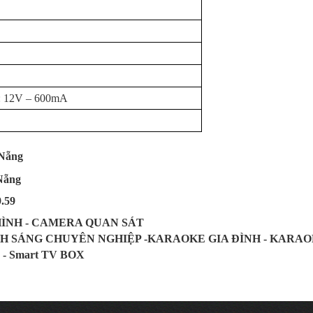
: 12V – 600mA
 Nẵng
Nẵng
9.59
HÌNH - CAMERA QUAN SÁT
NH SÁNG CHUYÊN NGHIỆP -KARAOKE GIA ĐÌNH - KARA
 - Smart TV BOX