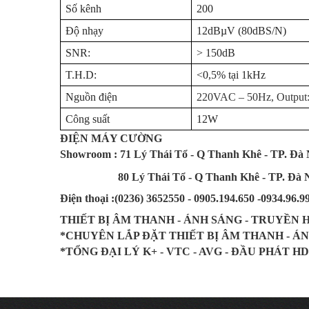
Số kênh
200
Độ nhạy
12dBµV (80dBS/N)
SNR:
> 150dB
T.H.D:
<0,5% tại 1kHz
Nguồn điện
220VAC – 50Hz, Output
Công suất
12W
ĐIỆN MÁY CƯỜNG
Showroom : 71 Lý Thái Tổ - Q Thanh Khê - TP. Đà
80 Lý Thái Tổ - Q Thanh Khê - TP. Đà 
Điện thoại :(0236) 3652550 - 0905.194.650 -0934.96.9
THIẾT BỊ ÂM THANH - ÁNH SÁNG - TRUYỀN 
*CHUYÊN LẮP ĐẶT THIẾT BỊ ÂM THANH - Á
*TỔNG ĐẠI LÝ K+ - VTC - AVG - ĐẦU PHÁT HD