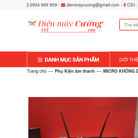
0934 969 959 -
dienmaycuong@gmail.com -
CS1: 
DANH MỤC SẢN PHẨM
GIỚI THI
Trang chủ
—›
Phụ Kiện âm thanh
—›
MICRO KHÔNG 