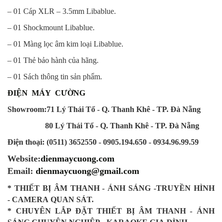
– 01 Cáp XLR – 3.5mm Libablue.
– 01 Shockmount Libablue.
– 01 Màng lọc âm kim loại Libablue.
– 01 Thẻ bảo hành của hãng.
– 01 Sách thông tin sản phẩm.
ĐIỆN MÁY CƯỜNG
Showroom:71 Lý Thái Tổ - Q. Thanh Khê - TP. Đà Nẵng
80 Lý Thái Tổ - Q. Thanh Khê - TP. Đà Nẵng
Điện thoại: (0511) 3652550 - 0905.194.650 - 0934.96.99.59
Website:
dienmaycuong.com
Email:
dienmaycuong@gmail.com
* THIẾT
BỊ
ÂM
THANH - ÁNH
SÁNG -TRUYỀN HÌNH
- CAMERA
QUAN
SÁT
.
*
CHUYÊN
LẮP ĐẶT THIẾT BỊ ÂM THANH
-
ÁNH