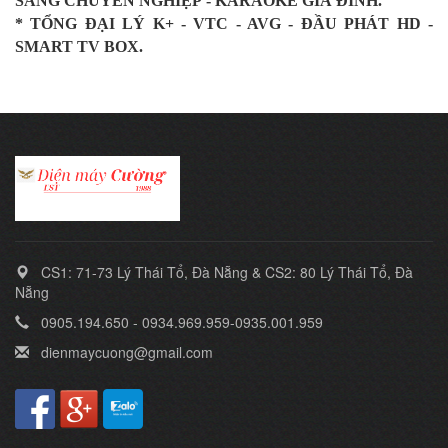
SÁNG CHUYÊN NGHIỆP
-
KARAOKE
GIA
ĐÌNH.
* TỔNG ĐẠI LÝ K+ - VTC - AVG - ĐẦU PHÁT HD -
SMART TV BOX.
CS1: 71-73 Lý Thái Tổ, Đà Nẵng & CS2: 80 Lý Thái Tổ, Đà
Nẵng
0905.194.650 - 0934.969.959-0935.001.959
dienmaycuong@gmail.com