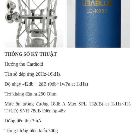
THÔNG SỐ KỸ THUẬT
Hướng thu Cardioid
Tần số đáp ứng 20Hz-16kHz
Độ nhạy -42db + 2dB (0db=1v/Pa at 1kHz)
Trở kháng đầu ra 250 Ohm
Mức ồn tương đương 18db A Max SPL 132dB( at 1kHz<1%
T.H.D) SNR 78dB Điện áp 48v
Dòng tiêu thụ 3mA
Trọng lượng biểu kiến 300g