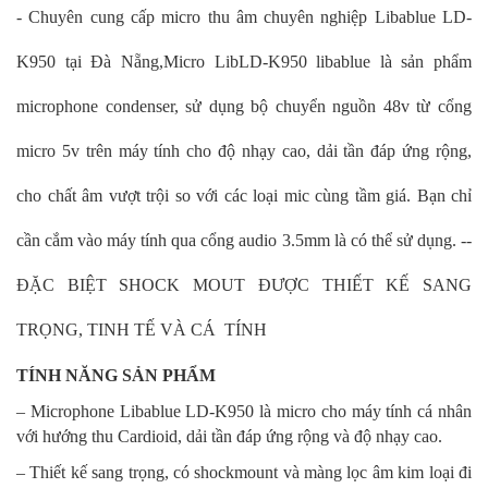
- Chuyên cung cấp micro thu âm chuyên nghiệp Libablue LD-
K950 tại Đà Nẵng,
Micro LibLD-K950 libablue là sản phẩm
microphone condenser, sử dụng bộ chuyển nguồn 48v từ cổng
micro 5v trên máy tính cho độ nhạy cao, dải tần đáp ứng rộng,
cho chất âm vượt trội so với các loại mic cùng tầm giá. Bạn chỉ
cần cắm vào máy tính qua cổng audio 3.5mm là có thể sử dụng. --
ĐẶC BIỆT SHOCK MOUT ĐƯỢC THIẾT KẾ SANG
TRỌNG, TINH TẾ VÀ CÁ TÍNH
TÍNH NĂNG SẢN PHẨM
– Microphone Libablue LD-K950 là micro cho máy tính cá nhân
với hướng thu Cardioid, dải tần đáp ứng rộng và độ nhạy cao.
– Thiết kế sang trọng, có shockmount và màng lọc âm kim loại đi