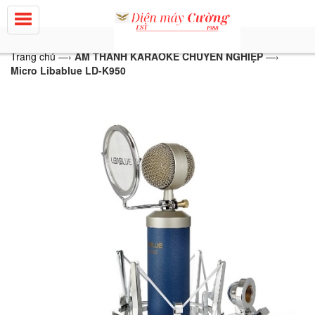
Trang chủ
—›
ÂM THANH KARAOKE CHUYÊN NGHIỆP
—›
Micro Libablue LD-K950