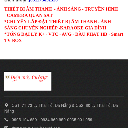
THIẾT BỊ ÂM THANH - ÁNH SÁNG - TRUYỀN HÌNH
- CAMERA QUAN SÁT
*CHUYÊN LẮP ĐẶT THIẾT BỊ ÂM THANH - ÁNH
SÁNG CHUYÊN NGHIỆP -KARAOKE GIA ĐÌNH
*TỔNG ĐẠI LÝ K+ - VTC - AVG - ĐẦU PHÁT HD - Smart
TV BOX
CS1: 71-73 Lý Thái Tổ, Đà Nẵng & CS2: 80 Lý Thái Tổ, Đà
Nẵng
0905.194.650 - 0934.969.959-0935.001.959
dienmaycuong@gmail.com