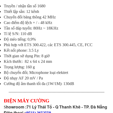
Truyền / nhận tần số 1680
Thiết lập sẵn: 12 kênh
Chuyển đổi băng thông 42 MHz
Cao điểm độ lệch + / - 48 kHz
Tần số đáp tuyến: 80Hz ~ 18KHz
Tỉ lệ S/N: 110 dB
Độ méo tiếng: 0,9%
Phù hợp với ETS 300.422, các ETS 300.445, CE, FCC
Kết nối phone: 3.5 Ly
Thời gian sử dụng Pin: 8 giờ
Kích thước: 82 x 64 x 24 mm
Trọng lượng: 160 g
Bộ chuyển đổi; Microphone loại elektret
Độ nhạy AF 20 mV / Pa
Cường độ âm thanh tối đa (1W/1M): 130dB
----------------------------------------------------------------------------
ĐIỆN MÁY CƯỜNG
howroom :71 Lý Thái Tổ - Q Thanh Khê - TP. Đà Nẵng
S
Điện thoại :
(0511) 3652550