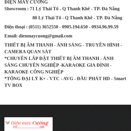
ĐIỆN MÁY CƯỜNG
Showroom : 71 Lý Thái Tổ - Q Thanh Khê - TP. Đà Nẵng
80 Lý Thái Tổ - Q Thanh Khê - TP. Đà Nẵng
Điện thoại : (0511) 3652550 - 0905.194.650 - 0934.96.99.59
Email: dienmaycuong@gmail.com
THIẾT BỊ ÂM THANH - ÁNH SÁNG - TRUYỀN HÌNH -
CAMERA QUAN SÁT
*CHUYÊN LẮP ĐẶT THIẾT BỊ ÂM THANH - ÁNH
SÁNG CHUYÊN NGHIỆP -KARAOKE GIA ĐÌNH -
KARAOKE CÔNG NGHIỆP
*TỔNG ĐẠI LÝ K+ - VTC - AVG - ĐẦU PHÁT HD - Smart
TV BOX