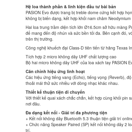
Hệ loa thành phần & linh kiện đầu tư bài bản
PASION Evo được trang bị treble dome cứng kết hợp họng 
không bị biến dạng, kết hợp khối nam châm Neodymium có l
Hai loa trung trầm diện tích lớn Ø16.5cm sở hữu màng Pul
để mang đến độ nhún và sức bền tối đa. Bên cạnh đó, vớ
trên thị trường.
Công nghệ khuếch đại Class-D tiên tiến từ hãng Texas 
Tích hợp 2 micro không dây UHF chất lượng cao
Bộ hai micro không dây UHF của loa xách tay PASION Evo 
Căn chỉnh hiệu ứng linh hoạt
Các hiệu ứng tiếng vang (Echo), tiếng vọng (Reverb), độ
thoải mái thử sức nhiều với dòng nhạc khác nhau.
Thiết kế thuận tiện di chuyển
Với thiết kế quai xách chắc chắn, kết hợp cùng khối pin
nơi đâu.
Đa dạng kết nối - Giải trí đa phương tiện
+ Kết nối không dây Bluetooth 5.3 thuận tiện giải trí onlin
+ Chức năng Speaker Paired (SP) kết nối không dây 2 lo
trí.