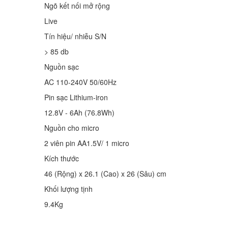
Ngõ kết nối mở rộng
Live
Tín hiệu/ nhiễu S/N
> 85 db
Nguồn sạc
AC 110-240V 50/60Hz
Pin sạc Lithium-iron
12.8V - 6Ah (76.8Wh)
Nguồn cho micro
2 viên pin AA1.5V/ 1 micro
Kích thước
46 (Rộng) x 26.1 (Cao) x 26 (Sâu) cm
Khối lượng tịnh
9.4Kg