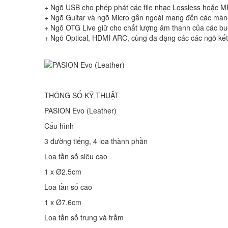
+ Ngõ USB cho phép phát các file nhạc Lossless hoặc MP
+ Ngõ Guitar và ngõ Micro gắn ngoài mang đến các màn 
+ Ngõ OTG Live giữ cho chất lượng âm thanh của các buổi
+ Ngõ Optical, HDMI ARC, cùng đa dạng các các ngõ kết n
THÔNG SỐ KỸ THUẬT
PASION Evo (Leather)
Cấu hình
3 đường tiếng, 4 loa thành phần
Loa tần số siêu cao
1 x Ø2.5cm
Loa tần số cao
1 x Ø7.6cm
Loa tần số trung và trầm