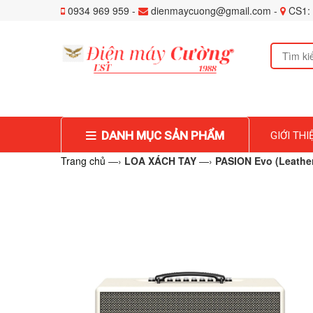
0934 969 959 -
dienmaycuong@gmail.com -
CS1: 
DANH MỤC SẢN PHẨM
GIỚI THI
Trang chủ
—›
LOA XÁCH TAY
—›
PASION Evo (Leathe