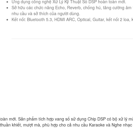
Ứng dụng công nghệ Xử Lý Kỹ Thuật Số DSP hoàn toàn mới.
Sở hữu các chức năng Echo, Reverb, chống hú, tăng cường âm tr
nhu cầu và sở thích của người dùng.
Kết nối: Bluetooth 5.3, HDMI ARC, Optical, Guitar, kết nối 2 loa
àn mới. Sản phẩm tích hợp vang số sử dụng Chip DSP có bộ xử lý mẫu
âm thuần khiết, mượt mà, phù hợp cho cả nhu cầu Karaoke và Nghe nhạc