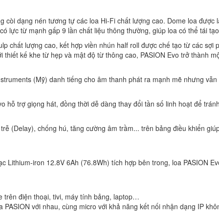
còi dạng nén tương tự các loa Hi-Fi chất lượng cao. Dome loa được làm
ực từ mạnh gấp 9 lần chất liệu thông thường, giúp loa có thể tái tạo d
p chất lượng cao, kết hợp viền nhún half roll được chế tạo từ các sợi p
i thiết kế khe từ hẹp và mật độ từ thông cao, PASION Evo trở thành m
Instruments (Mỹ) danh tiếng cho âm thanh phát ra mạnh mẽ nhưng vẫn
hỗ trợ giọng hát, đồng thời dễ dàng thay đổi tần số linh hoạt để trán
 trễ (Delay), chống hú, tăng cường âm trầm... trên bảng điều khiển gi
 sạc Lithium-iron 12.8V 6Ah (76.8Wh) tích hợp bên trong, loa PASION E
e trên điện thoại, tivi, máy tính bảng, laptop…
a PASION với nhau, cùng micro với khả năng kết nối nhận dạng IP khô