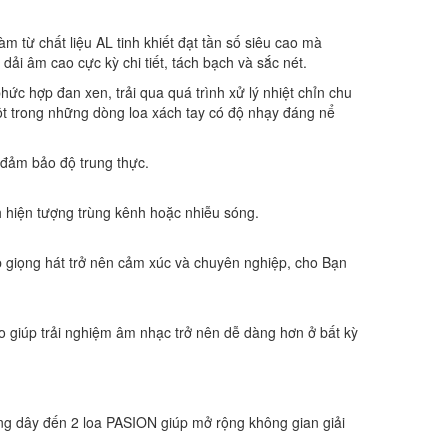
 từ chất liệu AL tinh khiết đạt tần số siêu cao mà
ải âm cao cực kỳ chi tiết, tách bạch và sắc nét.
hức hợp đan xen, trải qua quá trình xử lý nhiệt chỉn chu
ột trong những dòng loa xách tay có độ nhạy đáng nể
 đảm bảo độ trung thực.
h hiện tượng trùng kênh hoặc nhiễu sóng.
úp giọng hát trở nên cảm xúc và chuyên nghiệp, cho Bạn
vo giúp trải nghiệm âm nhạc trở nên dễ dàng hơn ở bất kỳ
ng dây đến 2 loa PASION giúp mở rộng không gian giải