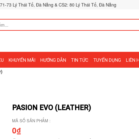
71-73 Lý Thái Tổ, Đà Nẵng & CS2: 80 Lý Thái Tổ, Đà Nẵng
ỆU
KHUYẾN MÃI
HƯỚNG DẪN
TIN TỨC
TUYỂN DỤNG
LIÊN 
r)
PASION EVO (LEATHER)
MÃ SỐ SẢN PHẨM :
0₫