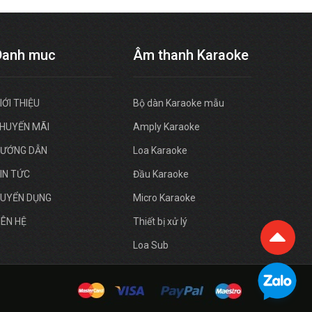
Danh muc
Âm thanh Karaoke
IỚI THIỆU
Bộ dàn Karaoke mẫu
HUYẾN MÃI
Amply Karaoke
ƯỚNG DẪN
Loa Karaoke
IN TỨC
Đầu Karaoke
UYỂN DỤNG
Micro Karaoke
IÊN HỆ
Thiết bị xử lý
Loa Sub