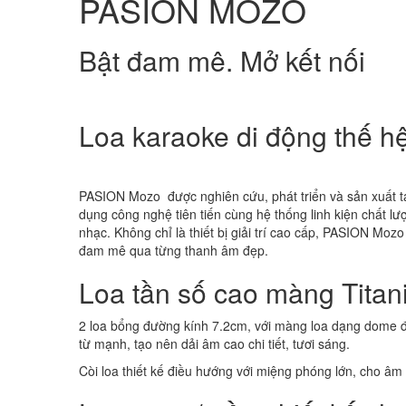
PASION MOZO
Bật đam mê. Mở kết nối
Loa karaoke di động thế h
PASION Mozo được nghiên cứu, phát triển và sản xuất tạ
dụng công nghệ tiên tiến cùng hệ thống linh kiện chất 
nhạc. Không chỉ là thiết bị giải trí cao cấp, PASION Mo
đam mê qua từng thanh âm đẹp.
Loa tần số cao màng Tita
2 loa bổng đường kính 7.2cm, với màng loa dạng dome đ
từ mạnh, tạo nên dải âm cao chi tiết, tươi sáng.
Còi loa thiết kế điều hướng với miệng phóng lớn, cho âm 