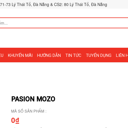
71-73 Lý Thái Tổ, Đà Nẵng & CS2: 80 Lý Thái Tổ, Đà Nẵng
ỆU
KHUYẾN MÃI
HƯỚNG DẪN
TIN TỨC
TUYỂN DỤNG
LIÊN 
PASION MOZO
MÃ SỐ SẢN PHẨM :
0₫