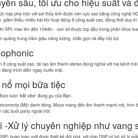
uyên sâu, tối ưu cho hiệu suất và
ức hợp pha trộn với sợi thủy tinh được nén cực cao bằng công nghệ HD
giảm thiểu nhiễu hài khi hoạt động ở công suất cao, đồng thời duy trì đ
lớn SPL max lên đến 109db - con số thuộc top đầu trong phân khúc loa
nên quãng trung trầm giàu năng lượng, chắc gọn và đầy nội lực.
eophonic
h ở công suất cao, tái tạo âm thanh stereo đúng nghĩa với hai kênh trái
 đang trình diễn ngay trước mặt.
nổ mọi bữa tiệc
Mozo luôn ‘bắt vibe’ đúng gu của Bạn.
struments (Mỹ) danh tiếng, Mozo mang đến âm thanh mạnh mẽ, tròn đầy 
các buổi party ngoài trời.
 -Xử lý chuyên nghiệp như vang 
 hoàn toàn mới được thiết kế đột phá, với chip DSP có bộ xử lý mẫu 