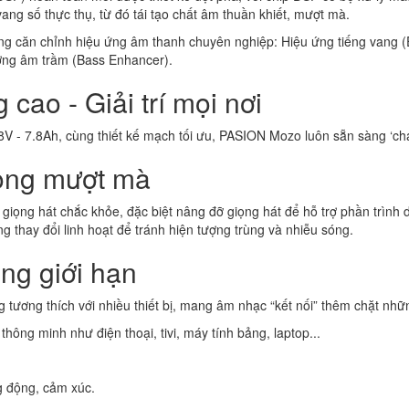
ang số thực thụ, từ đó tái tạo chất âm thuần khiết, mượt mà.
ng căn chỉnh hiệu ứng âm thanh chuyên nghiệp: Hiệu ứng tiếng vang (E
cường âm trầm (Bass Enhancer).
 cao - Giải trí mọi nơi
8V - 7.8Ah, cùng thiết kế mạch tối ưu, PASION Mozo luôn sẵn sàng ‘chá
iọng mượt mà
 giọng hát chắc khỏe, đặc biệt nâng đỡ giọng hát để hỗ trợ phần trình
g thay đổi linh hoạt để tránh hiện tượng trùng và nhiễu sóng.
ông giới hạn
 tương thích với nhiều thiết bị, mang âm nhạc “kết nối” thêm chặt nhữn
 thông minh như điện thoại, tivi, máy tính bảng, laptop...
g động, cảm xúc.