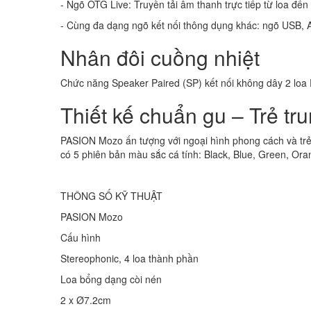
- Ngõ OTG Live: Truyền tải âm thanh trực tiếp từ loa đến
- Cùng đa dạng ngõ kết nối thông dụng khác: ngõ USB,
Nhân đôi cuồng nhiệt
Chức năng Speaker Paired (SP) kết nối không dây 2 loa P
Thiết kế chuẩn gu – Trẻ tr
PASION Mozo ấn tượng với ngoại hình phong cách và trẻ t
có 5 phiên bản màu sắc cá tính: Black, Blue, Green, Ora
THÔNG SỐ KỸ THUẬT
PASION Mozo
Cấu hình
Stereophonic, 4 loa thành phần
Loa bổng dạng còi nén
2 x Ø7.2cm