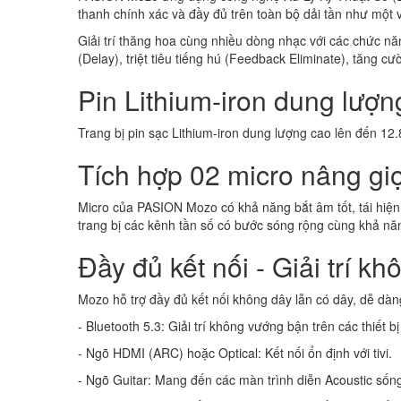
thanh chính xác và đầy đủ trên toàn bộ dải tần như một v
Giải trí thăng hoa cùng nhiều dòng nhạc với các chức nă
(Delay), triệt tiêu tiếng hú (Feedback Eliminate), tăng 
Pin Lithium-iron dung lượng
Trang bị pin sạc Lithium-iron dung lượng cao lên đến 12.
Tích hợp 02 micro nâng g
Micro của PASION Mozo có khả năng bắt âm tốt, tái hiện
trang bị các kênh tần số có bước sóng rộng cùng khả năn
Đầy đủ kết nối - Giải trí kh
Mozo hỗ trợ đầy đủ kết nối không dây lẫn có dây, dễ dàng
- Bluetooth 5.3: Giải trí không vướng bận trên các thiết bị
- Ngõ HDMI (ARC) hoặc Optical: Kết nối ổn định với tivi.
- Ngõ Guitar: Mang đến các màn trình diễn Acoustic sốn