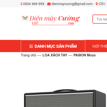
0934 969 959 -
dienmaycuong@gmail.com -
CS1: 
DANH MỤC SẢN PHẨM
GIỚI THI
Trang chủ
—›
LOA XÁCH TAY
—›
PASION Mozo