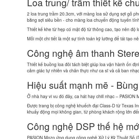
Loa trung/ trầm thiết kế ch
2 loa trung trầm 20.3cm, với màng loa sử dụng sợi gỗ ph
bằng sợi siêu bền - cho màng loa chuyển động tuyến tính, 
Thiết kế khe từ hẹp có mật độ từ thông cao, tạo nên độ 
Mỗi một chi tiết là một sự tính toán kỹ lưỡng để tái tạo 
Công nghệ âm thanh Ster
Thiết kế buồng loa đôi tách biệt giúp loa vận hành ổn địn
cảm giác tự nhiên và chân thực như ca sĩ và cả ban nhạc
Hiệu suất mạnh mẽ - Bùng 
Ở nhà hay vi vu đó đây, ca hát hay chill nhạc – PASION 
Được trang bị công nghệ khuếch đại Class-D từ Texas In
khuấy động mọi không gian, từ phòng khách rộng lớn đến 
Công nghệ DSP thế hệ mới
PASION Mozo ứng dụng công nghệ Xử Lý Kỹ Thuật Số (DSP)