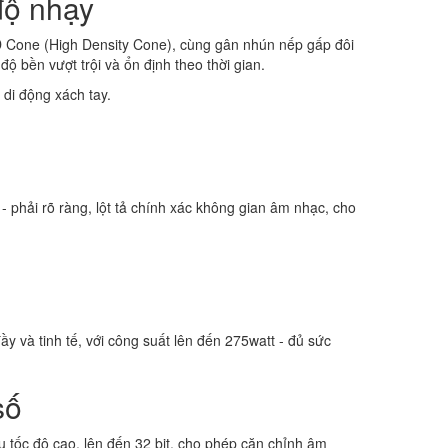
 độ nhạy
 Cone (High Density Cone), cùng gân nhún nếp gấp đôi
ộ bền vượt trội và ổn định theo thời gian.
 di động xách tay.
 - phải rõ ràng, lột tả chính xác không gian âm nhạc, cho
và tinh tế, với công suất lên đến 275watt - đủ sức
số
tốc độ cao, lên đến 32 bit, cho phép căn chỉnh âm