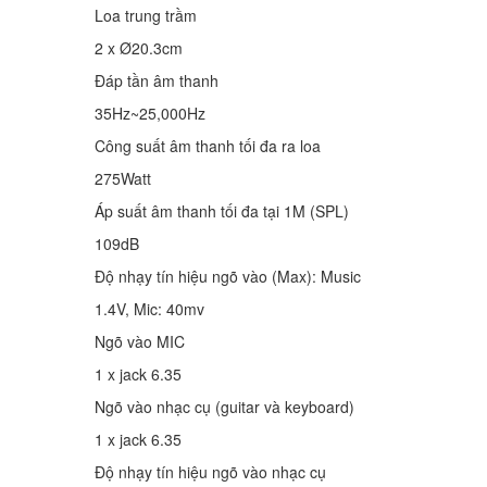
Loa trung trầm
2 x Ø20.3cm
Đáp tần âm thanh
35Hz~25,000Hz
Công suất âm thanh tối đa ra loa
275Watt
Áp suất âm thanh tối đa tại 1M (SPL)
109dB
Độ nhạy tín hiệu ngõ vào (Max): Music
1.4V, Mic: 40mv
Ngõ vào MIC
1 x jack 6.35
Ngõ vào nhạc cụ (guitar và keyboard)
1 x jack 6.35
Độ nhạy tín hiệu ngõ vào nhạc cụ