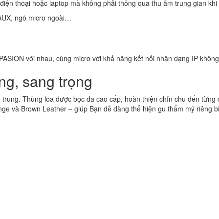
 điện thoại hoặc laptop mà không phải thông qua thu âm trung gian khi 
 AUX, ngõ micro ngoài…
ASION với nhau, cùng micro với khả năng kết nối nhận dạng IP không d
ung, sang trọng
rung. Thùng loa được bọc da cao cấp, hoàn thiện chỉn chu đến từng chi
nge và Brown Leather – giúp Bạn dễ dàng thể hiện gu thẩm mỹ riêng bi