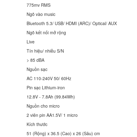
775mv RMS
Ngõ vào music
Bluetooth 5.3/ USB/ HDMI (ARC)/ Optical/ AUX
Ngõ kết nối mở rộng
Live
Tín hiệu/ nhiễu S/N
> 85 dBA
Nguồn sạc
AC 110-240V 50/ 60Hz
Pin sạc Lithium-iron
12.8V - 7.8Ah (99.84Wh)
Nguồn cho micro
2 viên pin AA1.5V/ 1 micro
Kích thước
51 (Rộng) x 36.5 (Cao) x 26 (Sâu) cm