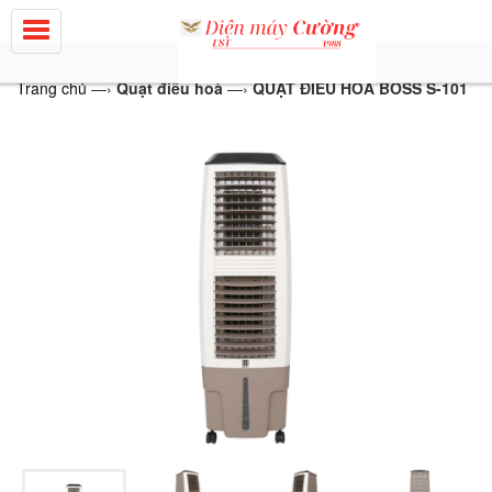
Trang chủ
—›
Quạt điều hoà
—›
QUẠT ĐIỀU HOÀ BOSS S-101