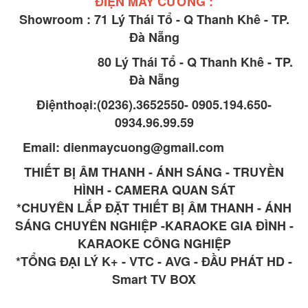
ĐIỆN MÁY CƯỜNG :
Showroom : 71 Lý Thái Tổ - Q Thanh Khê - TP.
Đà Nẵng
80 Lý Thái Tổ - Q Thanh Khê - TP.
Đà Nẵng
Điệnthoại:(0236).3652550- 0905.194.650-
0934.96.99.59
Email: dienmaycuong@gmail.com
THIẾT BỊ ÂM THANH - ÁNH SÁNG - TRUYỀN
HÌNH - CAMERA QUAN SÁT
*CHUYÊN LẮP ĐẶT THIẾT BỊ ÂM THANH - ÁNH
SÁNG CHUYÊN NGHIỆP -KARAOKE GIA ĐÌNH -
KARAOKE CÔNG NGHIỆP
*TỔNG ĐẠI LÝ K+ - VTC - AVG - ĐẦU PHÁT HD -
Smart TV BOX