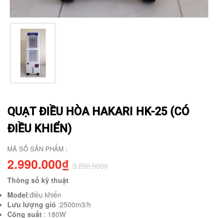
QUẠT ĐIỀU HÒA HAKARI HK-25 (CÓ
ĐIỀU KHIỂN)
MÃ SỐ SẢN PHẨM :
2.990.000₫
3.250.000₫
Thông số kỹ thuật
Model
:điều khiển
Lưu lượng gió
:2500m3/h
Công suất
: 180W