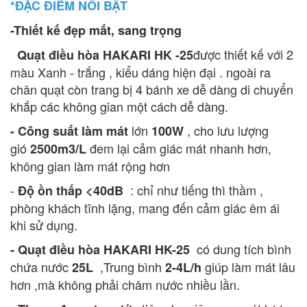
*ĐẶC ĐIỂM NỔI BẬT
-Thiết kế đẹp mắt, sang trọng
được thiết kế với 2
Quạt điều hòa HAKARI HK -25
màu Xanh - trắng , kiểu dáng hiện đại . ngoài ra
chân quạt còn trang bị 4 bánh xe dễ dàng di chuyển
khắp các không gian một cách dễ dàng.
lớn
, cho lưu lượng
- Công suất làm mát
100W
gió
đem lại cảm giác mát nhanh hơn,
2500m3/L
không gian làm mát rộng hơn
-
: chỉ như tiếng thì thầm ,
Độ ồn thấp <40dB
phòng khách tĩnh lặng, mang đến cảm giác êm ái
khi sử dụng.
có dung tích bình
- Quạt điều hòa HAKARI HK-25
chứa nước
,Trung bình
giúp làm mát lâu
25L
2-4L/h
hơn ,mà không phải châm nước nhiều lần.