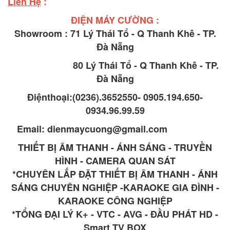
Liên Hệ
:
ĐIỆN MÁY CƯỜNG :
Showroom : 71 Lý Thái Tổ - Q Thanh Khê - TP.
Đà Nẵng
80 Lý Thái Tổ - Q Thanh Khê - TP.
Đà Nẵng
Điệnthoại:(0236).3652550- 0905.194.650-
0934.96.99.59
Email: dienmaycuong@gmail.com
THIẾT BỊ ÂM THANH - ÁNH SÁNG - TRUYỀN
HÌNH - CAMERA QUAN SÁT
*CHUYÊN LẮP ĐẶT THIẾT BỊ ÂM THANH - ÁNH
SÁNG CHUYÊN NGHIỆP -KARAOKE GIA ĐÌNH -
KARAOKE CÔNG NGHIỆP
*TỔNG ĐẠI LÝ K+ - VTC - AVG - ĐẦU PHÁT HD -
Smart TV BOX