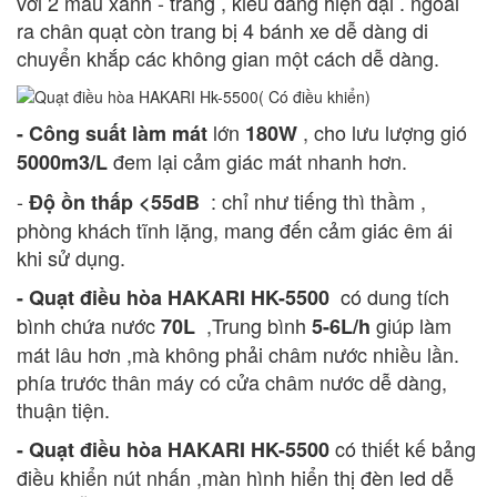
với 2 màu xanh - trắng , kiểu dáng hiện đại . ngoài
ra chân quạt còn trang bị 4 bánh xe dễ dàng di
chuyển khắp các không gian một cách dễ dàng.
lớn
, cho lưu lượng gió
- Công suất làm mát
180W
đem lại cảm giác mát nhanh hơn.
5000m3/L
-
: chỉ như tiếng thì thầm ,
Độ ồn thấp <55dB
phòng khách tĩnh lặng, mang đến cảm giác êm ái
khi sử dụng.
có dung tích
- Quạt điều hòa HAKARI HK-5500
bình chứa nước
,Trung bình
giúp làm
70L
5-6L/h
mát lâu hơn ,mà không phải châm nước nhiều lần.
phía trước thân máy có cửa châm nước dễ dàng,
thuận tiện.
có thiết kế bảng
- Quạt điều hòa HAKARI HK-5500
điều khiển nút nhấn ,màn hình hiển thị đèn led dễ