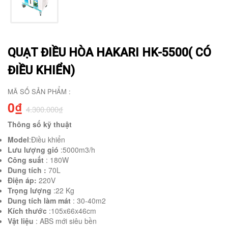
QUẠT ĐIỀU HÒA HAKARI HK-5500( CÓ
ĐIỀU KHIỂN)
MÃ SỐ SẢN PHẨM :
0₫
4.300.000₫
Thông số kỹ thuật
Model
:Điều khiển
Lưu lượng gió
:5000m3/h
Công suất
: 180W
Dung tích :
70L
Điện áp:
220V
Trọng lượng
:22 Kg
Dung tích làm mát
: 30-40m2
Kích thước
:105x66x46cm
Vật liệu
: ABS mới siêu bền