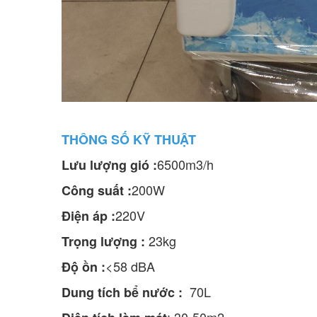
THÔNG SỐ KỸ THUẬT
6500m3/h
Lưu lượng gió :
200W
Công suất :
220V
Điện áp :
23kg
Trọng lượng :
<58 dBA
Độ ồn :
70L
Dung tích bể nước :
: 30-50m2