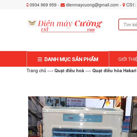
0934 969 959 -
dienmaycuong@gmail.com -
CS1: 
DANH MỤC SẢN PHẨM
GIỚI THI
Trang chủ
—›
Quạt điều hoà
—›
Quạt điều hòa Hakari