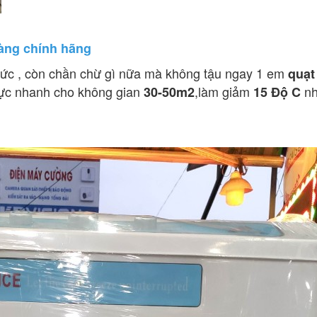
àng chính hãng
bức , còn chần chừ gì nữa mà không tậu ngay 1 em
quạt
ực nhanh cho không gian
,làm giảm
nh
30-50m2
15 Độ C