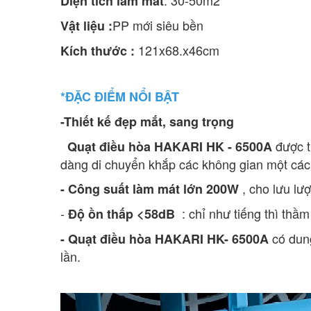
Diện tích làm mát
PP mới siêu bền
Vật liệu :
121x68.x46cm
Kích thước :
*ĐẶC ĐIỂM NỔI BẬT
-Thiết kế đẹp mắt, sang trọng
được t
Quạt điều hòa HAKARI HK - 6500A
dàng di chuyển khắp các không gian một các
, cho lưu lư
- Công suất làm mát
lớn 200W
-
: chỉ như tiếng thì thầ
Độ ồn thấp <58dB
có dun
- Quạt điều hòa HAKARI HK- 6500A
lần.