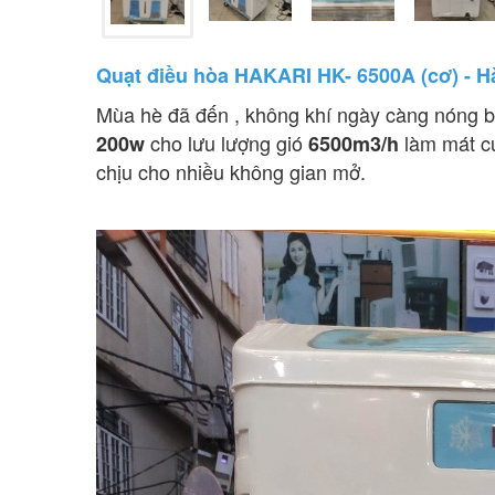
Quạt điều hòa HAKARI HK- 6500A (cơ) - H
Mùa hè đã đến , không khí ngày càng nóng 
cho lưu lượng gió
làm mát c
20
0w
6500m3/h
chịu cho nhiều không gian mở.