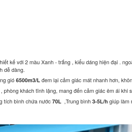
hiết kế với 2 màu Xanh - trắng , kiểu dáng hiện đại . ngo
h dễ dàng.
ợng gió
đem lại cảm giác mát nhanh hơn, khôn
6500m3/L
m , phòng khách tĩnh lặng, mang đến cảm giác êm ái khi 
g tích bình chứa nước
,Trung bình
giúp làm 
70
L
3-5L/h