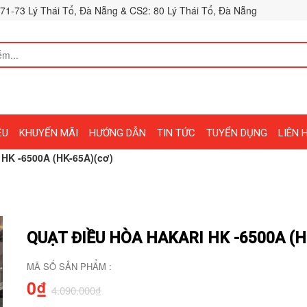
71-73 Lý Thái Tổ, Đà Nẵng & CS2: 80 Lý Thái Tổ, Đà Nẵng
ỆU
KHUYẾN MÃI
HƯỚNG DẪN
TIN TỨC
TUYỂN DỤNG
LIÊN 
 HK -6500A (HK-65A)(cơ)
QUẠT ĐIỀU HÒA HAKARI HK -6500A (H
MÃ SỐ SẢN PHẨM :
0₫
4.090.000₫