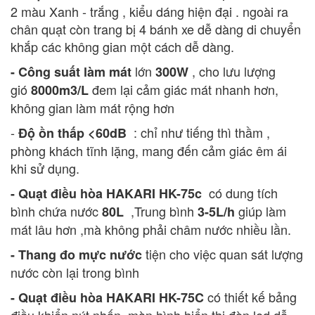
2 màu Xanh - trắng , kiểu dáng hiện đại . ngoài ra
chân quạt còn trang bị 4 bánh xe dễ dàng di chuyển
khắp các không gian một cách dễ dàng.
lớn
, cho lưu lượng
- Công suất làm mát
30
0W
gió
đem lại cảm giác mát nhanh hơn,
8000m3/L
không gian làm mát rộng hơn
-
: chỉ như tiếng thì thầm ,
Độ ồn thấp <60dB
phòng khách tĩnh lặng, mang đến cảm giác êm ái
khi sử dụng.
có dung tích
- Quạt điều hòa HAKARI HK-75c
bình chứa nước
,Trung bình
giúp làm
80L
3-5L/h
mát lâu hơn ,mà không phải châm nước nhiều lần.
tiện cho việc quan sát lượng
- Thang đo mực nước
nước còn lại trong bình
có thiết kế bảng
- Quạt điều hòa HAKARI HK-75C