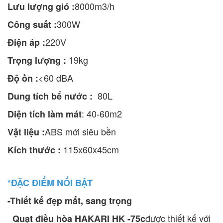
8000m3/h
Lưu lượng gió :
300W
Công suất :
220V
Điện áp :
19kg
Trọng lượng :
<60 dBA
Độ ồn :
80L
Dung tích bể nước :
: 40-60m2
Diện tích làm mát
ABS mới siêu bền
Vật liệu :
115x60x45cm
Kích thước :
*ĐẶC ĐIỂM NỔI BẬT
-Thiết kế đẹp mắt, sang trọng
được thiết kế với
Quạt điều hòa HAKARI HK -75c