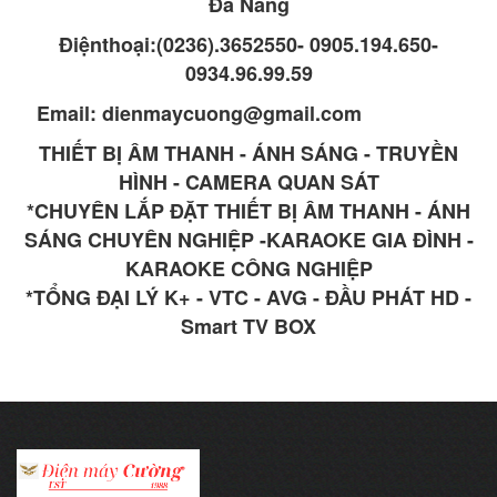
Đà Nẵng
Điệnthoại:(0236).3652550- 0905.194.650-
0934.96.99.59
Email: dienmaycuong@gmail.com
THIẾT BỊ ÂM THANH - ÁNH SÁNG - TRUYỀN
HÌNH - CAMERA QUAN SÁT
*CHUYÊN LẮP ĐẶT THIẾT BỊ ÂM THANH - ÁNH
SÁNG CHUYÊN NGHIỆP -KARAOKE GIA ĐÌNH -
KARAOKE CÔNG NGHIỆP
*TỔNG ĐẠI LÝ K+ - VTC - AVG - ĐẦU PHÁT HD -
Smart TV BOX