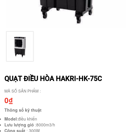
QUẠT ĐIỀU HÒA HAKRI-HK-75C
MÃ SỐ SẢN PHẨM :
0₫
Thông số kỹ thuật
Model
:điều khiển
Lưu lượng gió
:8000m3/h
Công suất
: 300W