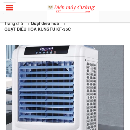
Trang chủ
—›
Quạt điều hoà
—›
QUẠT ĐIỀU HÒA KUNGFU KF-35C