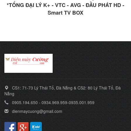
*TỔNG ĐẠI LÝ K+ - VTC - AVG - ĐẦU PHÁT HD -
Smart TV BOX
CS1: 71-73 Lý Thái Tổ, Đà Nẵng & CS2: 80 Lý Thái Tổ, Đà
Nẵng
0905.194.650 - 0934.969.959-0935.001.959
dienmaycuong@gmail.com