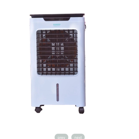
prev
next