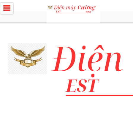
0934 969 959 -
dienmaycuong@gmail.com -
CS1: 71-73 Lý
Thái Tổ, Đà Nẵng & CS2: 80 Lý Thái Tổ, Đà Nẵng
Đăng nhập - Tài khoản & Đơn hàng