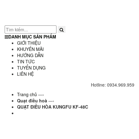
DANH MỤC SẢN PHẨM
GIỚI THIỆU
KHUYẾN MÃI
HƯỚNG DẪN
TIN TỨC
TUYỂN DỤNG
LIÊN HỆ
Hotline: 0934.969.959
Trang chủ
—›
Quạt điều hoà
—›
QUẠT ĐIỀU HÒA KUNGFU KF-48C