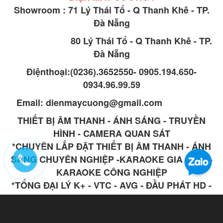
Showroom : 71 Lý Thái Tổ - Q Thanh Khê - TP.
Đà Nẵng
80 Lý Thái Tổ - Q Thanh Khê - TP.
Đà Nẵng
Điệnthoại:(0236).3652550- 0905.194.650-
0934.96.99.59
Email: dienmaycuong@gmail.com
THIẾT BỊ ÂM THANH - ÁNH SÁNG - TRUYỀN
HÌNH - CAMERA QUAN SÁT
*CHUYÊN LẮP ĐẶT THIẾT BỊ ÂM THANH - ÁNH
SÁNG CHUYÊN NGHIỆP -KARAOKE GIA ĐÌNH -
KARAOKE CÔNG NGHIỆP
*TỔNG ĐẠI LÝ K+ - VTC - AVG - ĐẦU PHÁT HD -
Smart TV BOX