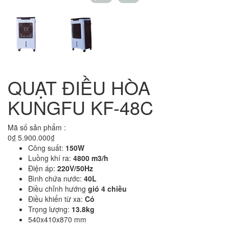
QUẠT ĐIỀU HÒA
KUNGFU KF-48C
Mã số sản phẩm :
0₫
5.900.000₫
Công suất:
150W
Luồng khí ra:
4800 m3/h
Điện áp:
220V/50Hz
Bình chứa nước:
40L
Điều chỉnh hướng
gió 4 chiều
Điều khiển từ xa:
Có
Trọng lượng:
13.8kg
540x410x870 mm