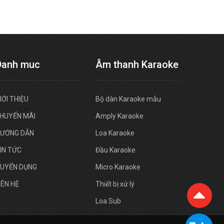
Danh muc
Âm thanh Karaoke
IỚI THIỆU
Bộ dàn Karaoke mẫu
HUYẾN MÃI
Amply Karaoke
ƯỚNG DẪN
Loa Karaoke
IN TỨC
Đầu Karaoke
UYỂN DỤNG
Micro Karaoke
IÊN HỆ
Thiết bị xử lý
Loa Sub