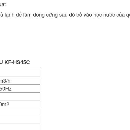
uạt
ủ lạnh để làm đông cứng sau đó bỏ vào hộc nước của quạ
FU KF-HS45C
m3/h
/50Hz
40m2