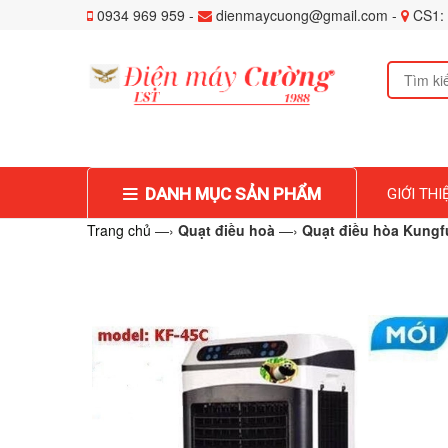
0934 969 959 -
dienmaycuong@gmail.com -
CS1: 
DANH MỤC SẢN PHẨM
GIỚI THI
Trang chủ
—›
Quạt điều hoà
—›
Quạt điều hòa Kung