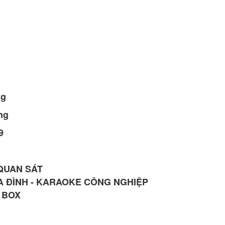
ng
ng
9
 QUAN SÁT
A ĐÌNH - KARAOKE CÔNG NGHIỆP
V BOX