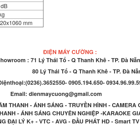
 dB
kg
420x1060 mm
ĐIỆN MÁY CƯỜNG :
howroom : 71 Lý Thái Tổ - Q Thanh Khê - TP. Đà Nẵ
0 Lý Thái Tổ - Q Thanh Khê - TP. Đà Nẵ
Điệnthoại:(0236).3652550- 0905.194.650- 0934.96.99.5
Email: dienmaycuong@gmail.com
 ÂM THANH - ÁNH SÁNG - TRUYỀN HÌNH - CAMERA
 THANH - ÁNH SÁNG CHUYÊN NGHIỆP -KARAOKE GI
G ĐẠI LÝ K+ - VTC - AVG - ĐẦU PHÁT HD - Smart T