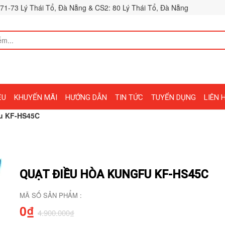
71-73 Lý Thái Tổ, Đà Nẵng & CS2: 80 Lý Thái Tổ, Đà Nẵng
ỆU
KHUYẾN MÃI
HƯỚNG DẪN
TIN TỨC
TUYỂN DỤNG
LIÊN 
fu KF-HS45C
QUẠT ĐIỀU HÒA KUNGFU KF-HS45C
MÃ SỐ SẢN PHẨM :
0₫
4.900.000₫