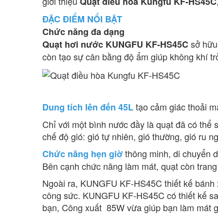
giới thiệu
Quạt điều hòa Kungfu KF-HS45C
ĐẶC ĐIỂM NỔI BẬT
Chức năng đa dạng
sở hữu
Quạt hơi nước KUNGFU KF-HS45C
còn tạo sự cân bằng độ ẩm giúp không khí trở
tạo cảm giác thoải m
Dung tích lên đến 45L
Chỉ với một bình nước đầy là quạt đã có thể 
chế độ gió: gió tự nhiên, gió thường, gió ru
thông minh, di chuyển 
Chức năng hẹn giờ
Bên cạnh chức năng làm mát, quạt còn trang 
Ngoài ra, KUNGFU KF-HS45C thiết kế bánh xe
công sức. KUNGFU KF-HS45C có thiết kế sang
bạn, Công xuất 85W vừa giúp bạn làm mát g