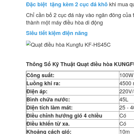
khi mua q
Đặc biệt tặng kèm 2 cục đá khô
Chỉ cần bỏ 2 cục đá này vào ngăn đông của t
thành một máy điều hòa di động
Siêu tiết kiệm điện năng
Thông Số Kỹ Thuật Quạt điều hòa KUNG
100W
Công suất:
4500 
Luồng khí ra:
220V
Điện áp:
45L
Bình chứa nước:
25 - 
Diện tích làm mát:
Có
Điều chỉnh hướng gió 4 chiều
Có
Điều khiển từ xa.
10m
Khoảng cách gió: