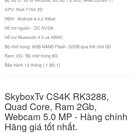
Bộ Xữ Lí :lõi tứ RK3288, tốc độ 1,8 Ghz, ARM Cortex-17
GPU: Mali-T764 3D
HĐH: Android 4.4.2 Kitkat
Hỗ trợ nguồn：DC 5V/2A
Hỗ trợ Bluetooth 4.0 và XBMC
Bộ nhớ trong: 8GB NAND Flash -32GB qua thẻ nhớ SD
Ram: 2G / Bộ nhớ trong 8G
Bảo hành 12 tháng ( 1 đổi 1)
SkyboxTv CS4K RK3288,
Quad Core, Ram 2Gb,
Webcam 5.0 MP - Hàng chính
Hãng giá tốt nhất.