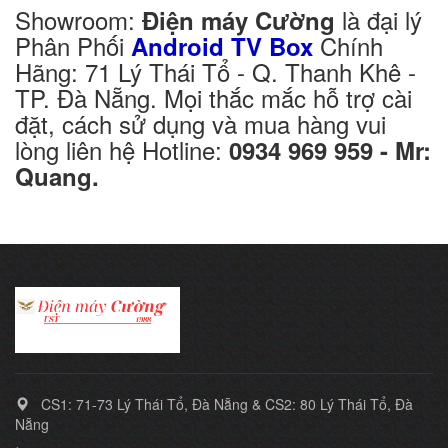
Showroom:
là đại lý
Điện máy Cường
Phân Phối
Chính
Android TV Box
Hãng: 71 Lý Thái Tổ - Q. Thanh Khê -
TP. Đà Nẵng. Mọi thắc mắc hỗ trợ cài
đặt, cách sử dụng và mua hàng vui
lòng liên hệ Hotline:
0934 969 959 - Mr:
Quang.
CS1: 71-73 Lý Thái Tổ, Đà Nẵng & CS2: 80 Lý Thái Tổ, Đà
Nẵng