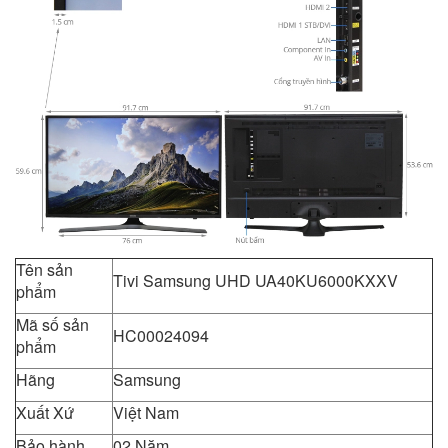
Tên sản
Tivi Samsung UHD UA40KU6000KXXV
phẩm
Mã số sản
HC00024094
phẩm
Hãng
Samsung
Xuất Xứ
Việt Nam
Bảo hành
02 Năm