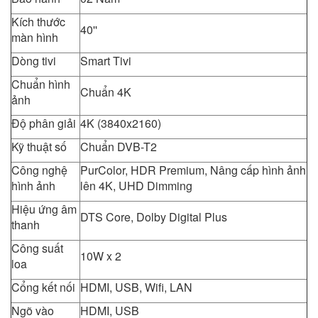
Kích thước
40''
màn hình
Dòng tivi
Smart Tivi
Chuẩn hình
Chuẩn 4K
ảnh
Độ phân giải
4K (3840x2160)
Kỹ thuật số
Chuẩn DVB-T2
Công nghệ
PurColor, HDR Premium, Nâng cấp hình ảnh
hình ảnh
lên 4K, UHD Dimming
Hiệu ứng âm
DTS Core, Dolby Digital Plus
thanh
Công suất
10W x 2
loa
Cổng kết nối
HDMI, USB, Wifi, LAN
Ngõ vào
HDMI, USB