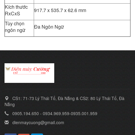
Kích thước
917.7 x 535.7 x 62.6 mm
RxCxS
Tùy chọn
Đa Ngôn Ngữ
ngôn ngữ
CS1: 71-73 Lý Thái Tổ, Đà Nẵng & CS2: 80 Lý Thái Tổ, Đà
Nẵng
0905.194.650 - 0934.969.959-0935.001.959
dienmaycuong@gmail.com