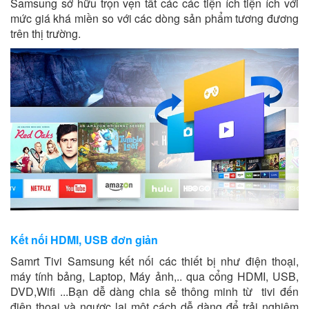
Samsung sở hữu trọn vẹn tất các các tiện ích tiện ích với
mức giá khá miền so với các dòng sản phẩm tương đương
trên thị trường.
Kết nối HDMI, USB đơn giản
Samrt Tivi Samsung kết nối các thiết bị như điện thoại,
máy tính bảng, Laptop, Máy ảnh,.. qua cổng HDMI, USB,
DVD,Wifi ...Bạn dễ dàng chia sẻ thông minh từ tivi đến
điện thoại và ngược lại một cách dễ dàng để trải nghiệm