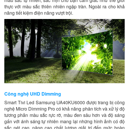
màu sắc tự nhiên, sắc mịn cho bạn cảm giác như thế giới
thực với màu sắc thiên nhiên ngập tràn. Ngoài ra cho khả
năng tiết kiệm điện năng vượt trội.
Công nghệ UHD Dimming
Smart Tivi Led Samsung UA40KU6000 được trang bị công
nghệ Micro Dimming Pro có khả năng phân tích và xử lý độ
tương phản màu sắc rực rỡ, màu đen sâu hơn và độ sáng
gấn với ánh sáng tự nhiên mang lại những hình ảnh có độ
sắc nét cao, nâng cao chất lượng giải trí đến mức hoàn