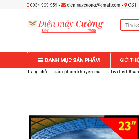
0934 969 959 -
dienmaycuong@gmail.com -
CS1: 
DANH MỤC SẢN PHẨM
GIỚI THI
Trang chủ
—›
sản phẩm khuyến mãi
—›
Tivi Led Asa