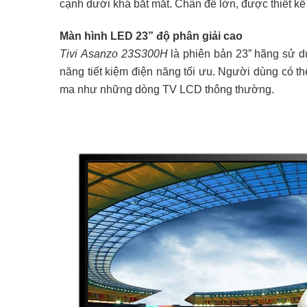
cạnh dưới khá bắt mắt. Chân đế lớn, được thiết kế
Màn hình LED 23” độ phân giải cao
Tivi Asanzo 23S300H
là phiên bản 23” hãng sử d
năng tiết kiệm điện năng tối ưu. Người dùng có t
ma như những dòng TV LCD thông thường.