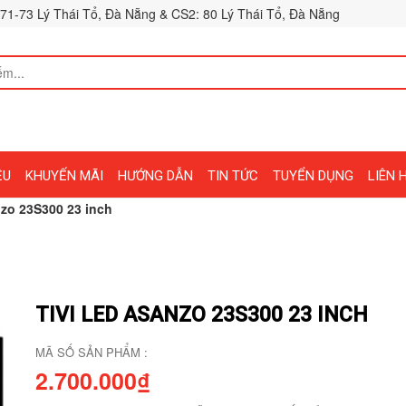
71-73 Lý Thái Tổ, Đà Nẵng & CS2: 80 Lý Thái Tổ, Đà Nẵng
ỆU
KHUYẾN MÃI
HƯỚNG DẪN
TIN TỨC
TUYỂN DỤNG
LIÊN 
nzo 23S300 23 inch
TIVI LED ASANZO 23S300 23 INCH
MÃ SỐ SẢN PHẨM :
2.700.000₫