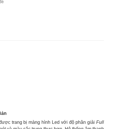
đế
Bản
 được trang bị màng hình Led với độ phân giải
Full
nét và màu sắc trung thực hơn. Hệ thống âm thanh