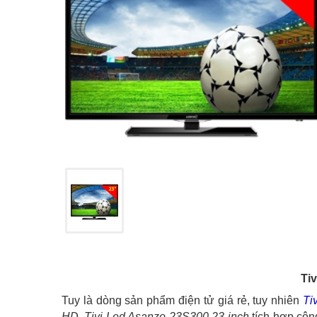
Ti
Tuy là dòng sản phẩm điện tử giá rẻ, tuy nhiên
Ti
HD
.
Tivi Led Asanzo 23S300 23 inch
tích hợp côn