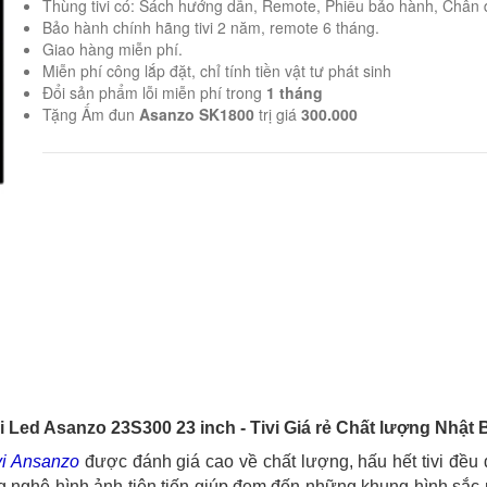
Thùng tivi có: Sách hướng dẫn, Remote, Phiếu bảo hành, Chân 
Bảo hành chính hãng tivi 2 năm, remote 6 tháng.
Giao hàng miễn phí.
Miễn phí công lắp đặt, chỉ tính tiền vật tư phát sinh
Đổi sản phẩm lỗi miễn phí trong
1 tháng
Tặng Ấm đun
Asanzo SK1800
trị giá
300.000
vi Led Asanzo 23S300 23 inch - Tivi Giá rẻ Chất lượng Nhật 
vi Ansanzo
được đánh giá cao về chất lượng, hấu hết tivi đều
g nghệ hình ảnh tiên tiến giúp đem đến những khung hình sắc 