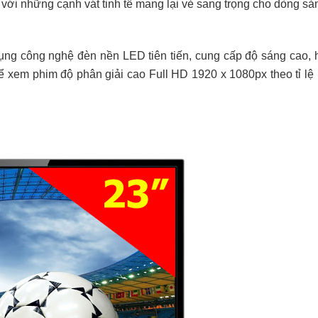
 với những cạnh vát tinh tế mang lại vẻ sang trọng cho dòng s
ụng công nghệ đèn nền LED tiên tiến, cung cấp độ sáng cao,
hể xem phim độ phân giải cao Full HD 1920 x 1080px theo tỉ lệ