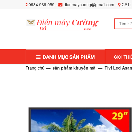
0934 969 959 -
dienmaycuong@gmail.com -
CS1: 
DANH MỤC SẢN PHẨM
GIỚI THI
Trang chủ
—›
sản phẩm khuyến mãi
—›
Tivi Led Asa