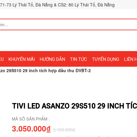
71-73 Lý Thái Tổ, Đà Nẵng & CS2: 80 Lý Thái Tổ, Đà Nẵng
ỆU
KHUYẾN MÃI
HƯỚNG DẪN
TIN TỨC
TUYỂN DỤNG
LIÊN 
nzo 29S510 29 inch tích hợp đầu thu DVBT-2
TIVI LED ASANZO 29S510 29 INCH TÍ
MÃ SỐ SẢN PHẨM :
3.050.000₫
3.150.000₫