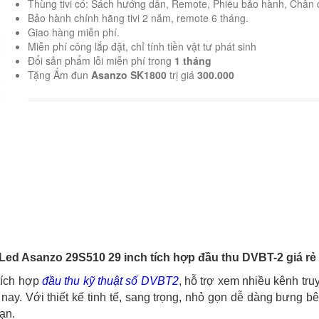
Thùng tivi có: Sách hướng dẫn, Remote, Phiếu bảo hành, Chân 
Bảo hành chính hãng tivi 2 năm, remote 6 tháng.
Giao hàng miễn phí.
Miễn phí công lắp đặt, chỉ tính tiền vật tư phát sinh
Đổi sản phẩm lỗi miễn phí trong
1 tháng
Tặng Ấm đun
Asanzo SK1800
trị giá
300.000
 Led Asanzo 29S510 29 inch tích hợp đầu thu DVBT-2 giá rẻ
tích hợp
đầu thu kỹ thuật số DVBT2
, hỗ trợ xem nhiều kênh tru
 nay. Với thiết kế tinh tế, sang trọng, nhỏ gọn dễ dàng bưng 
ạn.