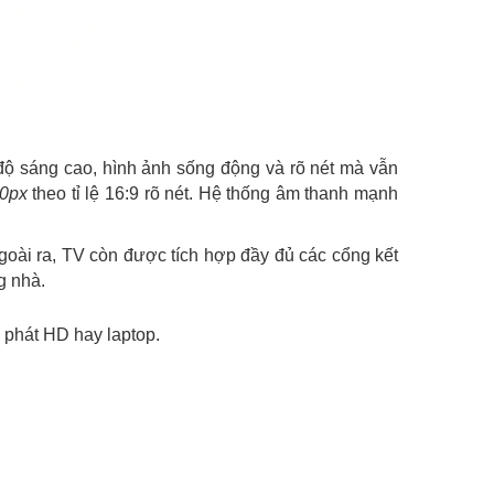
độ sáng cao, hình ảnh sống động và rõ nét mà vẫn
80px
theo tỉ lệ 16:9 rõ nét.
Hệ thống âm thanh mạnh
goài ra, TV còn được tích hợp đầy đủ các cổng kết
g nhà.
 phát HD hay laptop.