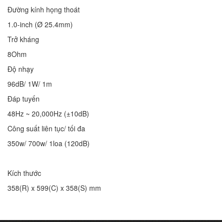
Đường kính họng thoát
1.0-inch (Ø 25.4mm)
Trở kháng
8Ohm
Độ nhạy
96dB/ 1W/ 1m
Đáp tuyến
48Hz ~ 20,000Hz (±10dB)
Công suất liên tục/ tối đa
350w/ 700w/ 1loa (120dB)
Kích thước
358(R) x 599(C) x 358(S) mm