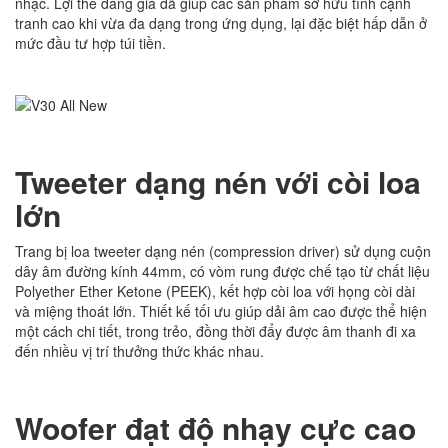
nhạc. Lợi thế đáng giá đã giúp các sản phẩm sở hữu tính cạnh
tranh cao khi vừa đa dạng trong ứng dụng, lại đặc biệt hấp dẫn ở
mức đầu tư hợp túi tiền.
Tweeter dạng nén với còi loa
lớn
Trang bị loa tweeter dạng nén (compression driver) sử dụng cuộn
dây âm đường kính 44mm, có vòm rung được chế tạo từ chất liệu
Polyether Ether Ketone (PEEK), kết hợp còi loa với họng còi dài
và miệng thoát lớn. Thiết kế tối ưu giúp dải âm cao được thể hiện
một cách chi tiết, trong trẻo, đồng thời đẩy được âm thanh đi xa
đến nhiều vị trí thưởng thức khác nhau.
Woofer đạt độ nhạy cực cao