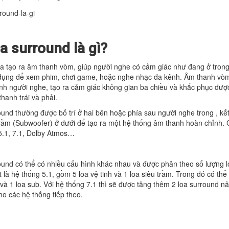
oa surround là gì?
loa tạo ra âm thanh vòm, giúp người nghe có cảm giác như đang ở tro
dụng để xem phim, chơi game, hoặc nghe nhạc đa kênh. Âm thanh vòm
h người nghe, tạo ra cảm giác không gian ba chiều và khắc phục được
hanh trái và phải.
und thường được bố trí ở hai bên hoặc phía sau người nghe trong , kết
trầm (Subwoofer) ở dưới để tạo ra một hệ thống âm thanh hoàn chỉnh.
5.1, 7.1, Dolby Atmos…
und có thể có nhiều cấu hình khác nhau và được phân theo số lượng loa
 là hệ thống 5.1, gồm 5 loa vệ tinh và 1 loa siêu trầm. Trong đó có thể 
và 1 loa sub. Với hệ thống 7.1 thì sẽ được tăng thêm 2 loa surround n
cho các hệ thống tiếp theo.