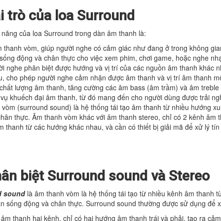
ai trò của loa Surround
năng của loa Surround trong dàn âm thanh là:
 thanh vòm, giúp người nghe có cảm giác như đang ở trong không gia
 sống động và chân thực cho việc xem phim, chơi game, hoặc nghe nh
i nghe phân biệt được hướng và vị trí của các nguồn âm thanh khác n
, cho phép người nghe cảm nhận được âm thanh và vị trí âm thanh mộ
 chất lượng âm thanh, tăng cường các âm bass (âm trầm) và âm trebl
 vụ khuếch đại âm thanh, từ đó mang đến cho người dùng được trải n
vòm (surround sound) là hệ thống tái tạo âm thanh từ nhiều hướng x
hân thực. Âm thanh vòm khác với âm thanh stereo, chỉ có 2 kênh âm t
m thanh từ các hướng khác nhau, và cần có thiết bị giải mã để xử lý tí
hân biệt Surround sound và Stereo
d sound
là âm thanh vòm là hệ thống tái tạo từ nhiều kênh âm thanh 
an sống động và chân thực. Surround sound thường được sử dụng để 
 âm thanh hai kênh, chỉ có hai hướng âm thanh trái và phải, tạo ra cả