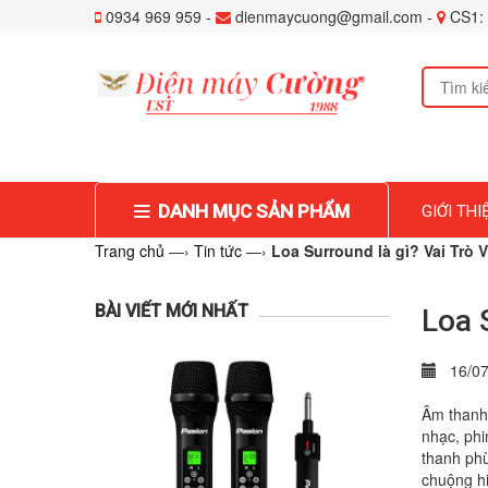
0934 969 959 -
dienmaycuong@gmail.com -
CS1: 
DANH MỤC SẢN PHẨM
GIỚI THI
Trang chủ
—›
Tin tức
—›
Loa Surround là gì? Vai Trò
BÀI VIẾT MỚI NHẤT
Loa 
16/07
Âm thanh 
nhạc, phi
thanh phù
chuộng h