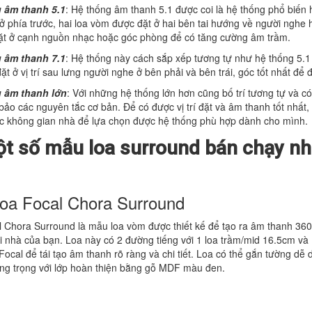
 âm thanh 5.1
: Hệ thống âm thanh 5.1 được coi là hệ thống phổ biến 
ở phía trước, hai loa vòm được đặt ở hai bên tai hướng về người nghe 
đặt ở cạnh nguồn nhạc hoặc góc phòng để có tăng cường âm trầm.
 âm thanh 7.1
: Hệ thống này cách sắp xếp tương tự như hệ thống 5.
ặt ở vị trí sau lưng người nghe ở bên phải và bên trái, góc tốt nhất để
 âm thanh lớn
: Với những hệ thống lớn hơn cũng bố trí tương tự và c
ảo các nguyên tắc cơ bản. Để có được vị trí đặt và âm thanh tốt nhất,
c không gian nhà để lựa chọn được hệ thống phù hợp dành cho mình.
ột số mẫu loa surround bán chạy nh
Loa Focal Chora Surround
 Chora Surround là mẫu loa vòm được thiết kế để tạo ra âm thanh 360
ại nhà của bạn. Loa này có 2 đường tiếng với 1 loa trầm/mid 16.5cm và 
ocal để tái tạo âm thanh rõ ràng và chi tiết. Loa có thể gắn tường dễ 
ng trọng với lớp hoàn thiện bằng gỗ MDF màu đen.