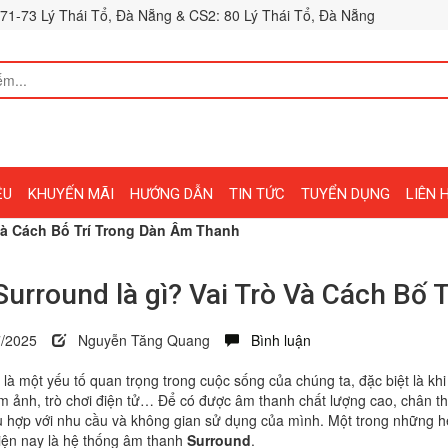
71-73 Lý Thái Tổ, Đà Nẵng & CS2: 80 Lý Thái Tổ, Đà Nẵng
ỆU
KHUYẾN MÃI
HƯỚNG DẪN
TIN TỨC
TUYỂN DỤNG
LIÊN 
 Và Cách Bố Trí Trong Dàn Âm Thanh
Surround là gì? Vai Trò Và Cách Bố
/2025
Nguyễn Tăng Quang
Bình luận
là một yếu tố quan trọng trong cuộc sống của chúng ta, đặc biệt là k
m ảnh, trò chơi điện tử… Để có được âm thanh chất lượng cao, chân t
 hợp với nhu cầu và không gian sử dụng của mình. Một trong những h
iện nay là hệ thống âm thanh
Surround
.