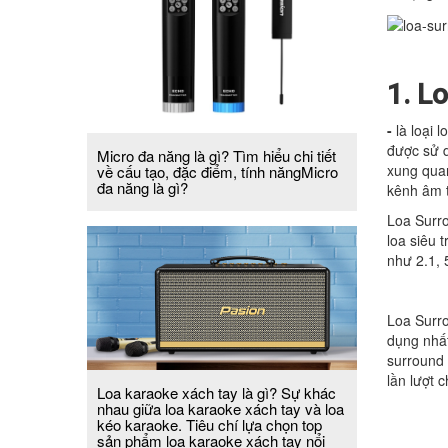
1. L
-
là loại 
được sử 
Micro đa năng là gì? Tìm hiểu chi tiết
xung quan
về cấu tạo, đặc điểm, tính năngMicro
đa năng là gì?
kênh âm t
Loa Surro
loa siêu 
như 2.1, 
Loa Surro
dụng nhất
surround 
lần lượt 
Loa karaoke xách tay là gì? Sự khác
nhau giữa loa karaoke xách tay và loa
kéo karaoke. Tiêu chí lựa chọn top
sản phẩm loa karaoke xách tay nổi