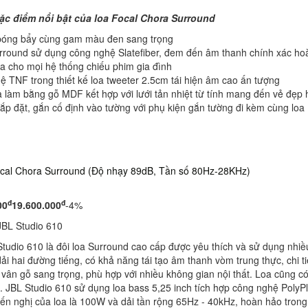
c điểm nổi bật của loa Focal Chora Surround
 bóng bẩy cùng gam màu đen sang trọng
rround sử dụng công nghệ Slatefiber, đem đến âm thanh chính xác ho
a cho mọi hệ thống chiếu phim gia đình
 TNF trong thiết kế loa tweeter 2.5cm tái hiện âm cao ấn tượng
 làm bằng gỗ MDF kết hợp với lưới tản nhiệt từ tính mang đến vẻ đẹp
ắp đặt, gắn cố định vào tường với phụ kiện gắn tường đi kèm cùng loa
đ
đ
00
19.600.000
-4%
JBL Studio 610
tudio 610 là đôi loa Surround cao cấp được yêu thích và sử dụng nhiều 
dải hai đường tiếng, có khả năng tái tạo âm thanh vòm trung thực, chi
vân gỗ sang trọng, phù hợp với nhiều không gian nội thất. Loa cũng có
. JBL Studio 610 sử dụng loa bass 5,25 inch tích hợp công nghệ PolyPla
ến nghị của loa là 100W và dải tần rộng 65Hz - 40kHz, hoàn hảo tro