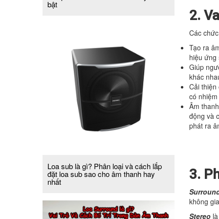
bật
2. V
Các chức 
Tạo ra âm
hiệu ứng
Giúp ngườ
khác nhau
Cải thiện
có nhiệm
Âm thanh 
động và c
phát ra â
Loa sub là gì? Phân loại và cách lắp
3. P
đặt loa sub sao cho âm thanh hay
nhất
Surroun
không gi
Stereo
là