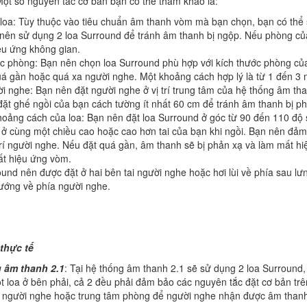
Một số nguyên tắc cơ bản bạn có thể tham khảo là:
loa: Tùy thuộc vào tiêu chuẩn âm thanh vòm mà bạn chọn, bạn có thể
nên sử dụng 2 loa Surround để tránh âm thanh bị ngộp. Nếu phòng của
ệu ứng không gian.
c phòng: Bạn nên chọn loa Surround phù hợp với kích thước phòng củ
uá gần hoặc quá xa người nghe. Một khoảng cách hợp lý là từ 1 đến 3 
ười nghe: Bạn nên đặt người nghe ở vị trí trung tâm của hệ thống âm th
ặt ghế ngồi của bạn cách tường ít nhất 60 cm để tránh âm thanh bị ph
oảng cách của loa: Bạn nên đặt loa Surround ở góc từ 90 đến 110 độ 
ở cùng một chiều cao hoặc cao hơn tai của bạn khi ngồi. Bạn nên đả
 trí người nghe. Nếu đặt quá gần, âm thanh sẽ bị phản xạ và làm mất h
ất hiệu ứng vòm.
und nên được đặt ở hai bên tai người nghe hoặc hơi lùi về phía sau lư
ướng về phía người nghe.
t thực tế
 âm thanh 2.1
: Tại hệ thống âm thanh 2.1 sẽ sử dụng 2 loa Surround,
ột loa ở bên phải, cả 2 đều phải đảm bảo các nguyên tắc đặt cơ bản tr
 người nghe hoặc trung tâm phòng để người nghe nhận được âm thanh