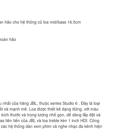
àn hảo cho hệ thống củ loa mid/bass 16.5cm
 hoàn hảo
nhất của hãng JBL, thuộc series Studio 6 . Đây là loại
 tiết và mạnh mẽ. Loa được thiết kế dạng đứng, với màu
 kích thước và trọng lượng nhỏ gọn, dễ dàng lắp đặt và
s tiên tiến của JBL và loa treble kèn 1 inch HDI. Công
ng các hệ thống dàn xem phim và nghe nhạc đa kênh hiện