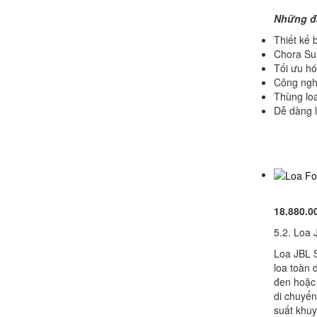
Những đặ
Thiết kế
Chora Su
Tối ưu hó
Công nghệ
Thùng loa
Dễ dàng l
18.880.0
5.2. Loa 
Loa JBL S
loa toàn 
đen hoặc 
di chuyển
suất khuy