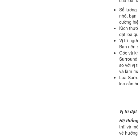
của loa. 
Số lượng 
nhỏ, bạn 
cường hi
Kích thướ
đặt loa q
Vị trí ng
Bạn nên đ
Góc và kh
Surround 
so với vị
và làm m
Loa Surro
loa cần h
Vị trí đặ
Hệ thống
trái và m
về hướng