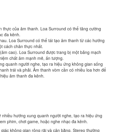
n thực của âm thanh. Loa Surround có thể tăng cường
ạc đa kênh.
hau. Loa Surround có thể tái tạo âm thanh từ các hướng
t cách chân thực nhất.
e (âm cao). Loa Surround được trang bị một bảng mạch
ghiệm chất âm mạnh mẽ, ấn tượng.
ung quanh người nghe, tạo ra hiệu ứng không gian sống
hanh trái và phải. Âm thanh vòm cần có nhiều loa hơn để
n hiệu âm thanh đa kênh.
từ nhiều hướng xung quanh người nghe, tạo ra hiệu ứng
xem phim, chơi game, hoặc nghe nhạc đa kênh.
m giác không gian rộng rãi và cân bằng. Stereo thường