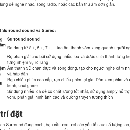
ụng để nghe nhạc, sóng radio, hoặc các bản thu âm đơn giản.
t Surround sound và Stereo:
ng
Surround sound
 âm
Đa dạng từ 2.1, 5.1, 7.1,... tạo âm thanh vòm xung quanh người n
Độ phân giải cao bởi sử dụng nhiều loa và được chia thành từng k
từng nhiệm vụ rõ ràng
iệm
Âm thanh 3D chân thực và sống động, tạo cho người nghe cảm n
h
và hấp dẫn
Rạp chiếu phim cao cấp, rạp chiếu phim tại gia, Dàn xem phim và
ng
kênh, chơi game
Sử dụng nhiều loa để có chất lượng tốt nhất, sử dụng amply hỗ trợ
vòm, phân giải hình ảnh cao và đường truyền tương thích
 trí đặt
 loa Surround đúng cách, bạn cần xem xét các yếu tố sau: số lượng loa