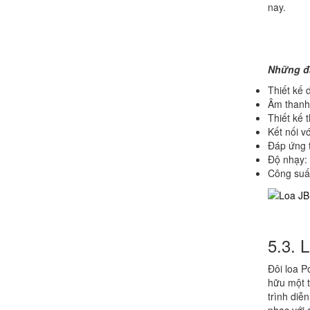
nay.
Những đặ
Thiết kế 
Âm thanh 
Thiết kế 
Kết nối v
Đáp ứng t
Độ nhạy: 
Công suấ
5.3. 
Đôi loa P
hữu một t
trình diễ