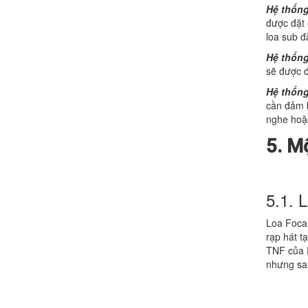
Hệ thống
được đặt 
loa sub 
Hệ thống
sẽ được đ
Hệ thống
cần đảm b
nghe hoặ
5. M
5.1. 
Loa Focal
rạp hát t
TNF của F
nhưng sa