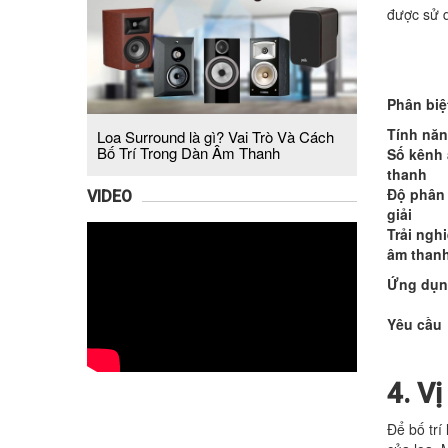
được sử d
Phân biệ
Tính nă
Loa Surround là gì? Vai Trò Và Cách
Bố Trí Trong Dàn Âm Thanh
Số kênh
thanh
Độ phân
VIDEO
giải
Trải ngh
âm than
Ứng dụ
Yêu cầu
4. Vị
Để bố trí