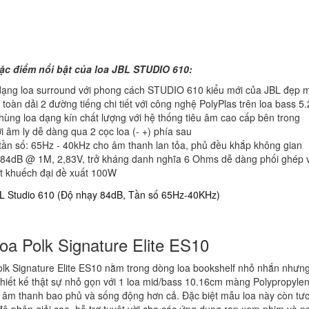
c điểm nổi bật của loa JBL STUDIO 610:
dạng loa surround với phong cách STUDIO 610 kiểu mới của JBL đẹp m
toàn dải 2 đường tiếng chi tiết với công nghệ PolyPlas trên loa bass 5.
thùng loa dạng kín chất lượng với hệ thống tiêu âm cao cấp bên trong
ới âm ly dễ dàng qua 2 cọc loa (- +) phía sau
ần số: 65Hz - 40kHz cho âm thanh lan tỏa, phủ đều khắp không gian
84dB @ 1M, 2,83V, trở kháng danh nghĩa 6 Ohms dễ dàng phối ghép vớ
t khuếch đại đề xuất 100W
Loa Polk Signature Elite ES10
olk Signature Elite ES10 nằm trong dòng loa bookshelf nhỏ nhắn nhưn
hiết kế thật sự nhỏ gọn với 1 loa mid/bass 10.16cm màng Polypropyle
n âm thanh bao phủ và sống động hơn cả. Đặc biệt mẫu loa này còn tư