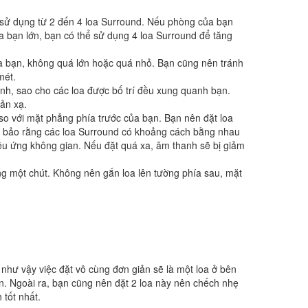
 sử dụng từ 2 đến 4 loa Surround. Nếu phòng của bạn
 bạn lớn, bạn có thể sử dụng 4 loa Surround để tăng
a bạn, không quá lớn hoặc quá nhỏ. Bạn cũng nên tránh
mét.
anh, sao cho các loa được bố trí đều xung quanh bạn.
ản xạ.
so với mặt phẳng phía trước của bạn. Bạn nên đặt loa
m bảo rằng các loa Surround có khoảng cách bằng nhau
iệu ứng không gian. Nếu đặt quá xa, âm thanh sẽ bị giảm
ng một chút. Không nên gắn loa lên tường phía sau, mặt
 như vậy việc đặt vô cùng đơn giản sẽ là một loa ở bên
ên. Ngoài ra, bạn cũng nên đặt 2 loa này nên chếch nhẹ
 tốt nhất.